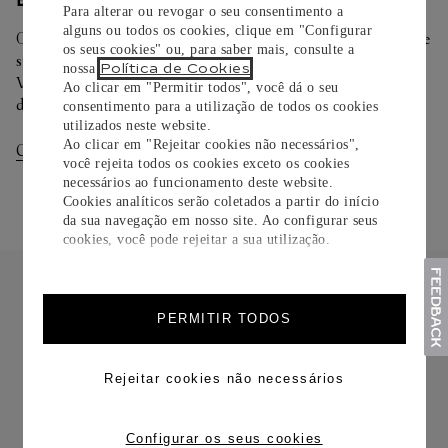
ENTREGA/DEVOLUÇÃO
Para alterar ou revogar o seu consentimento a
alguns ou todos os cookies, clique em "Configurar
Oferecemos diferentes opções de entrega. Selecione o envio de
os seus cookies" ou, para saber mais, consulte a
sua preferência na finalização de seu pedido.
Política de Cookies
nossa
.
Você pode trocar ou devolver sua criação Cartier em até 30
Ao clicar em "Permitir todos", você dá o seu
dias.
consentimento para a utilização de todos os cookies
utilizados neste website.
Ao clicar em "Rejeitar cookies não necessários",
Consultar Entregas
Consultar Devoluções
você rejeita todos os cookies exceto os cookies
necessários ao funcionamento deste website.
Cookies analíticos serão coletados a partir do início
da sua navegação em nosso site. Ao configurar seus
cookies, você pode rejeitar a sua utilização.
PERMITIR TODOS
FRETE CORTESIA
Rejeitar cookies não necessários
Configurar os seus cookies