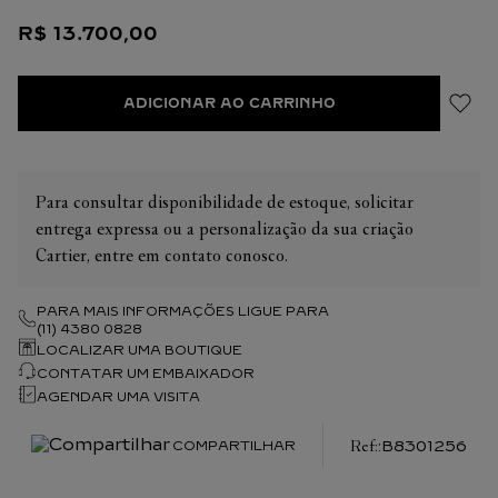
quilates e a quantidade de pedras podem apresentar ligeiras
R$
13
.
700
,
00
variações de uma criação a outra. Caso necessite de
informações adicionais sobre as nossas criações, não hesite em
consultar as nossas equipes de venda.
ADICIONAR AO CARRINHO
Para consultar disponibilidade de estoque, solicitar
entrega expressa ou a personalização da sua criação
Cartier, entre em contato conosco.
PARA MAIS INFORMAÇÕES LIGUE PARA
(11) 4380 0828
LOCALIZAR UMA BOUTIQUE
CONTATAR UM EMBAIXADOR
AGENDAR UMA VISITA
:
B8301256
COMPARTILHAR