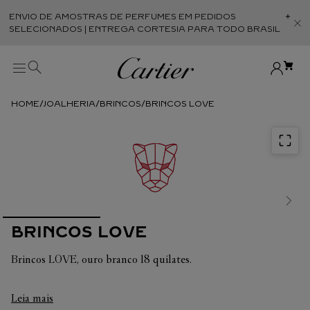
ENVIO DE AMOSTRAS DE PERFUMES EM PEDIDOS
Abr
SELECIONADOS | ENTREGA CORTESIA PARA TODO BRASIL
JOALHERIA
BRINCOS
BRINCOS LOVE
BRINCOS LOVE
Brincos LOVE, ouro branco 18 quilates.
Em cada uma de suas criações, a Cartier busca sempre
Leia mais
valorizar a harmonia da peça. É por isso que o peso em