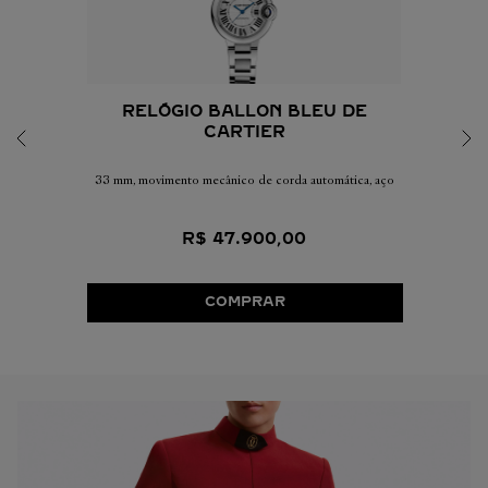
RELÓGIO BALLON BLEU DE
CARTIER
33 mm, movimento mecânico de corda automática, aço
R$
47
.
900
,
00
COMPRAR