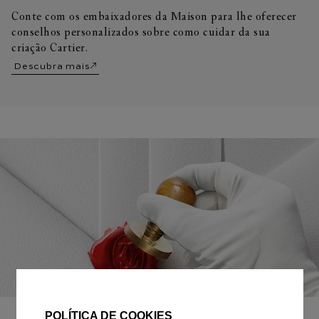
Conte com os embaixadores da Maison para lhe oferecer
conselhos personalizados sobre como cuidar da sua
criação Cartier.
Descubra mais
EMBALAGEM PARA PRESENTE
POLÍTICA DE COOKIES