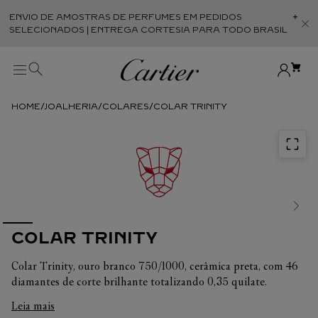
ENVIO DE AMOSTRAS DE PERFUMES EM PEDIDOS
Abr
SELECIONADOS | ENTREGA CORTESIA PARA TODO BRASIL
JOALHERIA
COLARES
COLAR TRINITY
COLAR TRINITY
Colar Trinity, ouro branco 750/1000, cerâmica preta, com 46
diamantes de corte brilhante totalizando 0,35 quilate.
Diâmetro interno: 20,8 mm. Comprimento da corrente
Leia mais
ajustável: 42-46 cm.