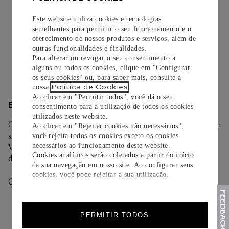
Todos os pedidos de nossa e-Boutique Cartier são
Este website utiliza cookies e tecnologias
cuidadosamente embrulhados para presente e oferecem a
semelhantes para permitir o seu funcionamento e o
opção de adicionar um cartão personalizado.
oferecimento de nossos produtos e serviços, além de
outras funcionalidades e finalidades.
Saiba mais
Para alterar ou revogar o seu consentimento a
alguns ou todos os cookies, clique em "Configurar
os seus cookies" ou, para saber mais, consulte a
Política de Cookies
nossa
.
Ao clicar em "Permitir todos", você dá o seu
ENTREGA/DEVOLUÇÃO
consentimento para a utilização de todos os cookies
utilizados neste website.
Oferecemos diferentes opções de entrega. Selecione o envio de
Ao clicar em "Rejeitar cookies não necessários",
sua preferência na finalização de seu pedido.
você rejeita todos os cookies exceto os cookies
necessários ao funcionamento deste website.
Você pode trocar ou devolver sua criação Cartier em até 30
Cookies analíticos serão coletados a partir do início
dias.
da sua navegação em nosso site. Ao configurar seus
cookies, você pode rejeitar a sua utilização.
Consultar Entregas
Consultar Devoluções
PERMITIR TODOS