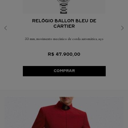
RELÓGIO BALLON BLEU DE
CARTIER
33 mm, movimento mecânico de corda automática, aço
R$
47
.
900
,
00
COMPRAR