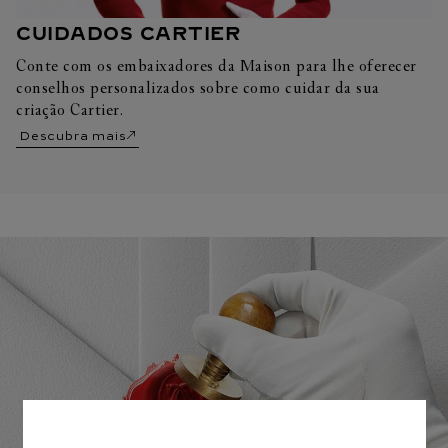
CUIDADOS CARTIER
Conte com os embaixadores da Maison para lhe oferecer
conselhos personalizados sobre como cuidar da sua
criação Cartier.
Descubra mais