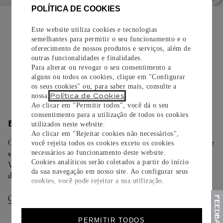
POLÍTICA DE COOKIES
EMBALAGEM PARA PRESENTE
Este website utiliza cookies e tecnologias
Todos os pedidos de nossa e-Boutique Cartier são
semelhantes para permitir o seu funcionamento e o
cuidadosamente embrulhados para presente e oferecem a
oferecimento de nossos produtos e serviços, além de
opção de adicionar um cartão personalizado.
outras funcionalidades e finalidades.
Para alterar ou revogar o seu consentimento a
Saiba mais
alguns ou todos os cookies, clique em "Configurar
os seus cookies" ou, para saber mais, consulte a
Política de Cookies
nossa
.
Ao clicar em "Permitir todos", você dá o seu
consentimento para a utilização de todos os cookies
ENTREGA/DEVOLUÇÃO
utilizados neste website.
Ao clicar em "Rejeitar cookies não necessários",
Oferecemos diferentes opções de entrega. Selecione o envio de
você rejeita todos os cookies exceto os cookies
necessários ao funcionamento deste website.
sua preferência na finalização de seu pedido.
Cookies analíticos serão coletados a partir do início
Você pode trocar ou devolver sua criação Cartier em até 30
da sua navegação em nosso site. Ao configurar seus
dias.
cookies, você pode rejeitar a sua utilização.
Consultar Entregas
Consultar Devoluções
PERMITIR TODOS