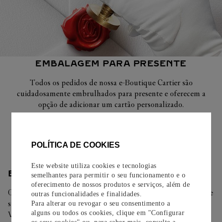
EMBALAGEM PARA PRESENTE
Todos os pedidos de nossa e-Boutique Cartier são
cuidadosamente embrulhados para presente e oferecem a
opção de adicionar um cartão personalizado.
Saiba mais
POLÍTICA DE COOKIES
Este website utiliza cookies e tecnologias
ENTREGA/DEVOLUÇÃO
semelhantes para permitir o seu funcionamento e o
oferecimento de nossos produtos e serviços, além de
Oferecemos diferentes opções de entrega. Selecione o envio de
outras funcionalidades e finalidades.
sua preferência na finalização de seu pedido.
Para alterar ou revogar o seu consentimento a
alguns ou todos os cookies, clique em "Configurar
Você pode trocar ou devolver sua criação Cartier em até 30