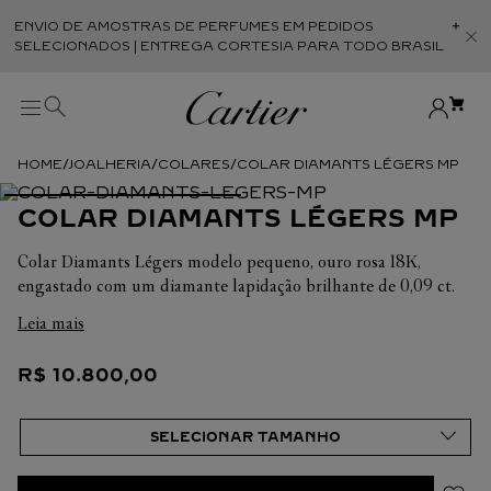
ENVIO DE AMOSTRAS DE PERFUMES EM PEDIDOS
Abr
SELECIONADOS | ENTREGA CORTESIA PARA TODO BRASIL
JOALHERIA
COLARES
COLAR DIAMANTS LÉGERS MP
COLAR DIAMANTS LÉGERS MP
Colar Diamants Légers modelo pequeno, ouro rosa 18K,
engastado com um diamante lapidação brilhante de 0,09 ct.
Tamanho Único
Leia mais
Em cada uma de suas criações, a Cartier busca sempre
R$
10
.
800
,
00
valorizar a harmonia da peça. É por isso que o peso em
quilates e a quantidade de pedras podem apresentar ligeiras
variações de uma criação a outra. Caso necessite de
informações adicionais sobre as nossas criações, não hesite em
consultar as nossas equipes de venda. Tamanho Único