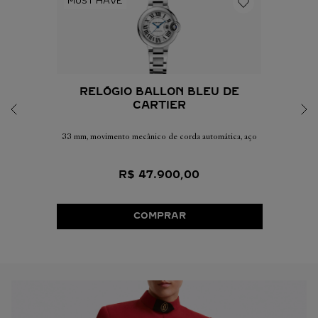
RELÓGIO BALLON BLEU DE
CARTIER
33 mm, movimento mecânico de corda automática, aço
R$
47
.
900
,
00
COMPRAR