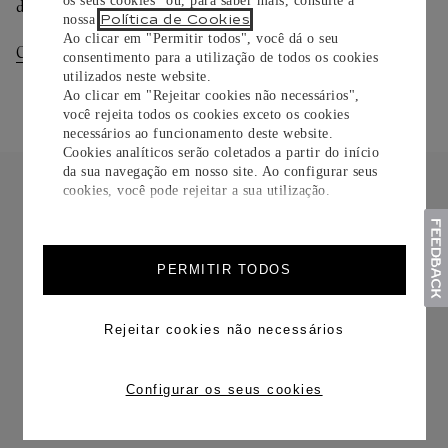
os seus cookies" ou, para saber mais, consulte a
dias.
Política de Cookies
nossa
.
Ao clicar em "Permitir todos", você dá o seu
Consultar Entregas
Consultar Devoluções
consentimento para a utilização de todos os cookies
utilizados neste website.
Ao clicar em "Rejeitar cookies não necessários",
você rejeita todos os cookies exceto os cookies
necessários ao funcionamento deste website.
Cookies analíticos serão coletados a partir do início
da sua navegação em nosso site. Ao configurar seus
cookies, você pode rejeitar a sua utilização.
PERMITIR TODOS
FRETE CORTESIA
Rejeitar cookies não necessários
Configurar os seus cookies
TROCAS E DEVOLUÇÕES