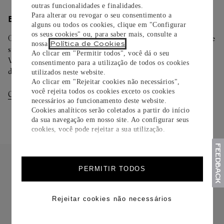
outras funcionalidades e finalidades.
Para alterar ou revogar o seu consentimento a
ENTREGA/DEVOLUÇÃO
alguns ou todos os cookies, clique em "Configurar
os seus cookies" ou, para saber mais, consulte a
Oferecemos diferentes opções de entrega. Selecione o envio de
Política de Cookies
nossa
.
sua preferência na finalização de seu pedido.
Ao clicar em "Permitir todos", você dá o seu
Você pode trocar ou devolver sua criação Cartier em até 30
consentimento para a utilização de todos os cookies
dias.
utilizados neste website.
Ao clicar em "Rejeitar cookies não necessários",
você rejeita todos os cookies exceto os cookies
Consultar Entregas
Consultar Devoluções
necessários ao funcionamento deste website.
Cookies analíticos serão coletados a partir do início
da sua navegação em nosso site. Ao configurar seus
cookies, você pode rejeitar a sua utilização.
PERMITIR TODOS
Rejeitar cookies não necessários
FRETE CORTESIA