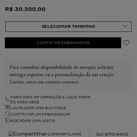
quilates e a quantidade de pedras podem apresentar ligeiras
R$
30
.
300
,
00
variações de uma criação a outra. Caso necessite de
informações adicionais sobre as nossas criações, não hesite em
consultar as nossas equipes de venda. Tamanho Único
CONTATAR EMBAIXADOR
Para consultar disponibilidade de estoque, solicitar
entrega expressa ou a personalização da sua criação
Cartier, entre em contato conosco.
PARA MAIS INFORMAÇÕES LIGUE PARA
(11) 4380 0828
LOCALIZAR UMA BOUTIQUE
CONTATAR UM EMBAIXADOR
AGENDAR UMA VISITA
:
B7014400
COMPARTILHAR