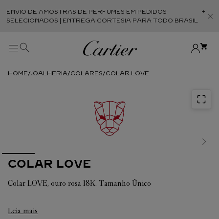
ENVIO DE AMOSTRAS DE PERFUMES EM PEDIDOS
Abr
SELECIONADOS | ENTREGA CORTESIA PARA TODO BRASIL
JOALHERIA
COLARES
COLAR LOVE
COLAR LOVE
Colar LOVE, ouro rosa 18K. Tamanho Único
Em cada uma de suas criações, a Cartier busca sempre
Leia mais
valorizar a harmonia da peça. É por isso que o peso em