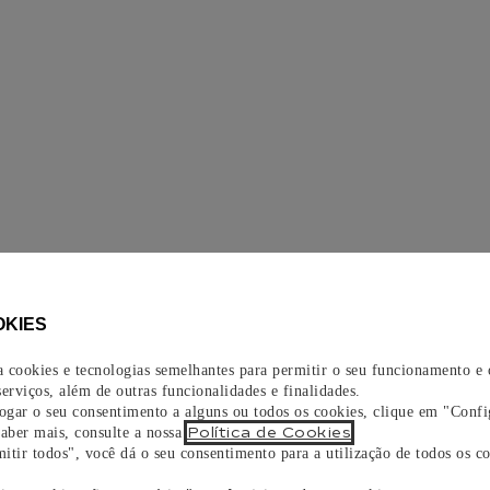
OKIES
za cookies e tecnologias semelhantes para permitir o seu funcionamento e
erviços, além de outras funcionalidades e finalidades.
vogar o seu consentimento a alguns ou todos os cookies, clique em "Confi
Política de Cookies
saber mais, consulte a nossa
.
itir todos", você dá o seu consentimento para a utilização de todos os co