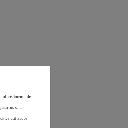
 o oferecimento de
gurar os seus
okies utilizados