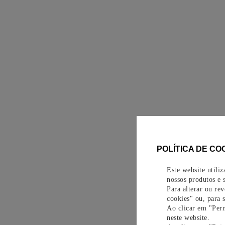
POLÍTICA DE CO
Este website utili
nossos produtos e s
Para alterar ou re
cookies" ou, para 
Ao clicar em "Perm
neste website.