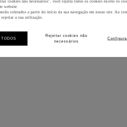
itar cookies não necessários", você rejeita todos os cookies exceto os coo
e website.
 serão coletados a partir do início da sua navegação em nosso site. Ao con
rejeitar a sua utilização.
Rejeitar cookies não
R TODOS
Configura
necessários