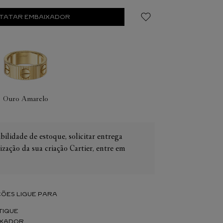
TATAR EMBAIXADOR
IER
OS
CONES CARTIER
ER
Ouro Amarelo
bilidade de estoque, solicitar entrega
ização da sua criação Cartier, entre em
ÕES LIGUE PARA
TIQUE
IXADOR