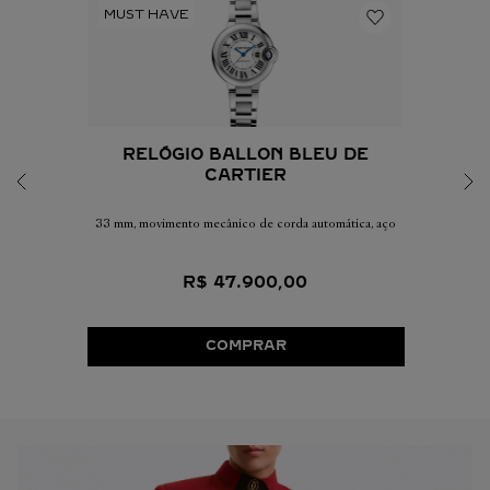
RELÓGIO BALLON BLEU DE
CARTIER
33 mm, movimento mecânico de corda automática, aço
R$
47
.
900
,
00
COMPRAR