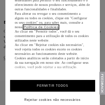
Saiba mais
semelhantes para permitir o seu funcionamento e o
oferecimento de nossos produtos e serviços, além de
outras funcionalidades e finalidades.
Para alterar ou revogar o seu consentimento a
alguns ou todos os cookies, clique em "Configurar
ENTREGA/DEVOLUÇÃO
os seus cookies" ou, para saber mais, consulte a
Política de Cookies
nossa
.
Oferecemos diferentes opções de entrega. Selecione o envio de
Ao clicar em "Permitir todos", você dá o seu
sua preferência na finalização de seu pedido.
consentimento para a utilização de todos os cookies
utilizados neste website.
Você pode trocar ou devolver sua criação Cartier em até 30
Ao clicar em "Rejeitar cookies não necessários",
dias.
você rejeita todos os cookies exceto os cookies
necessários ao funcionamento deste website.
Consultar Entregas
Consultar Devoluções
Cookies analíticos serão coletados a partir do início
da sua navegação em nosso site. Ao configurar seus
cookies, você pode rejeitar a sua utilização.
PERMITIR TODOS
Rejeitar cookies não necessários