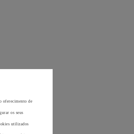
 o oferecimento de
gurar os seus
okies utilizados