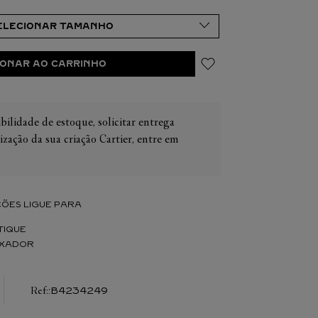
IONAR AO CARRINHO
IER
OS
bilidade de estoque, solicitar entrega
CONES CARTIER
ER
ização da sua criação Cartier, entre em
ÕES LIGUE PARA
TIQUE
IXADOR
:
B4234249