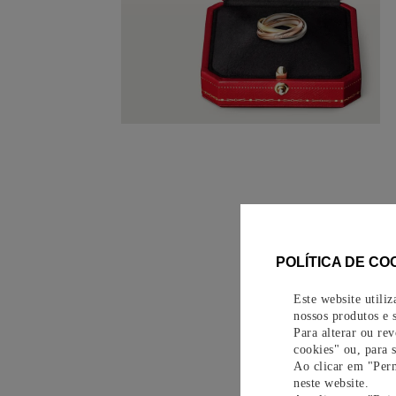
POLÍTICA DE CO
Este website utili
nossos produtos e s
Para alterar ou re
cookies" ou, para 
Ao clicar em "Perm
neste website.