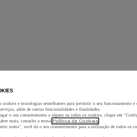
OKIES
za cookies e tecnologias semelhantes para permitir o seu funcionamento e
erviços, além de outras funcionalidades e finalidades.
vogar o seu consentimento a alguns ou todos os cookies, clique em "Confi
Política de Cookies
saber mais, consulte a nossa
.
itir todos", você dá o seu consentimento para a utilização de todos os co