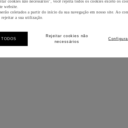
itar cookies não necessários", você rejeita todos os cookies exceto os coo
e website.
 serão coletados a partir do início da sua navegação em nosso site. Ao con
rejeitar a sua utilização.
Rejeitar cookies não
R TODOS
Configura
necessários