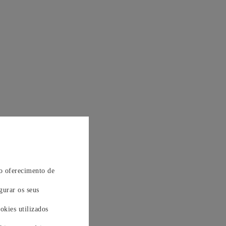
 o oferecimento de
gurar os seus
okies utilizados