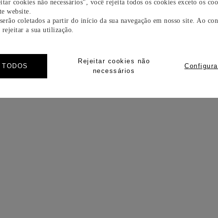
itar cookies não necessários", você rejeita todos os cookies exceto os coo
e website.
 serão coletados a partir do início da sua navegação em nosso site. Ao con
rejeitar a sua utilização.
Rejeitar cookies não
R TODOS
Configura
necessários