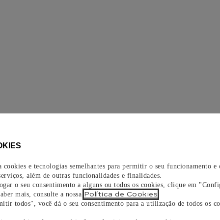
OKIES
za cookies e tecnologias semelhantes para permitir o seu funcionamento e
erviços, além de outras funcionalidades e finalidades.
vogar o seu consentimento a alguns ou todos os cookies, clique em "Confi
Política de Cookies
saber mais, consulte a nossa
.
itir todos", você dá o seu consentimento para a utilização de todos os co