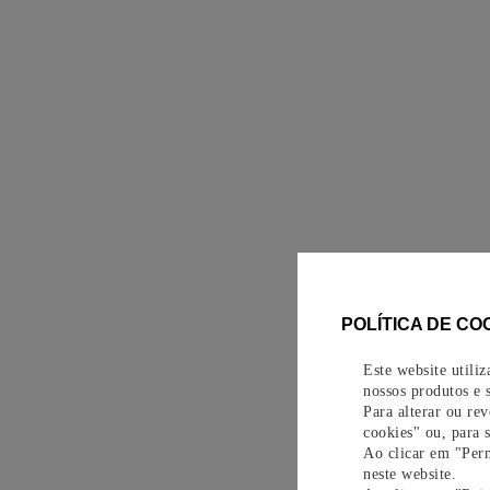
POLÍTICA DE CO
Este website utili
nossos produtos e s
Para alterar ou re
cookies" ou, para 
Ao clicar em "Perm
neste website.