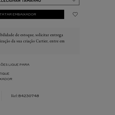
TATAR EMBAIXADOR
bilidade de estoque, solicitar entrega
IER
OS
ização da sua criação Cartier, entre em
CONES CARTIER
ER
ÕES LIGUE PARA
TIQUE
IXADOR
:
B4230748