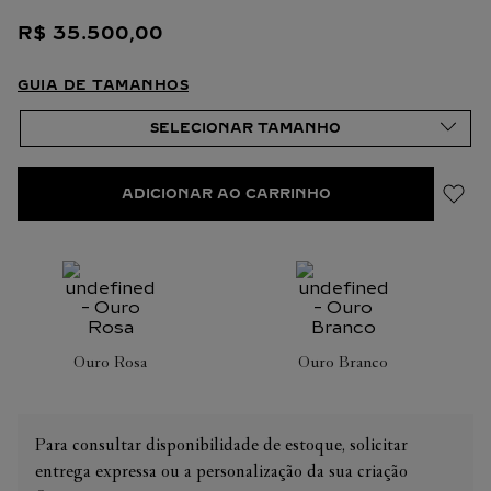
valorizar a harmonia da peça. É por isso que o peso em
R$
35
.
500
,
00
quilates e a quantidade de pedras podem apresentar ligeiras
variações de uma criação a outra. Caso necessite de
informações adicionais sobre as nossas criações, não hesite em
GUIA DE TAMANHOS
consultar as nossas equipes de venda.
ADICIONAR AO CARRINHO
Ouro Rosa
Ouro Branco
Para consultar disponibilidade de estoque, solicitar
entrega expressa ou a personalização da sua criação