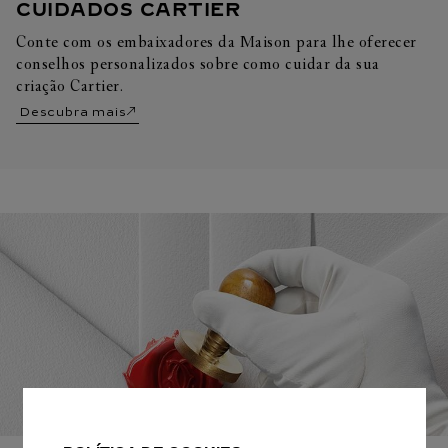
CUIDADOS CARTIER
Conte com os embaixadores da Maison para lhe oferecer
conselhos personalizados sobre como cuidar da sua
criação Cartier.
Descubra mais