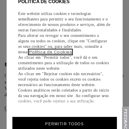
EMBALAGEM PARA PRESENTE
POLÍTICA DE COOKIES
Todos os pedidos de nossa e-Boutique Cartier são
Este website utiliza cookies e tecnologias
cuidadosamente embrulhados para presente e oferecem a
semelhantes para permitir o seu funcionamento e o
opção de adicionar um cartão personalizado.
oferecimento de nossos produtos e serviços, além de
outras funcionalidades e finalidades.
Para alterar ou revogar o seu consentimento a
Saiba mais
alguns ou todos os cookies, clique em "Configurar
os seus cookies" ou, para saber mais, consulte a
Política de Cookies
nossa
.
Ao clicar em "Permitir todos", você dá o seu
consentimento para a utilização de todos os cookies
ENTREGA/DEVOLUÇÃO
utilizados neste website.
Ao clicar em "Rejeitar cookies não necessários",
Oferecemos diferentes opções de entrega. Selecione o envio de
você rejeita todos os cookies exceto os cookies
sua preferência na finalização de seu pedido.
necessários ao funcionamento deste website.
Você pode trocar ou devolver sua criação Cartier em até 30
Cookies analíticos serão coletados a partir do início
dias.
da sua navegação em nosso site. Ao configurar seus
cookies, você pode rejeitar a sua utilização.
Consultar Entregas
Consultar Devoluções
PERMITIR TODOS