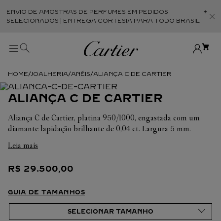
ENVIO DE AMOSTRAS DE PERFUMES EM PEDIDOS
Abr
SELECIONADOS | ENTREGA CORTESIA PARA TODO BRASIL
JOALHERIA
ANÉIS
ALIANÇA C DE CARTIER
ALIANÇA C DE CARTIER
Aliança C de Cartier, platina 950/1000, engastada com um
diamante lapidação brilhante de 0,04 ct. Largura 5 mm.
Leia mais
Em cada uma de suas criações, a Cartier busca sempre
valorizar a harmonia da peça. É por isso que o peso em
R$
29
.
500
,
00
quilates e a quantidade de pedras podem apresentar ligeiras
variações de uma criação a outra. Caso necessite de
informações adicionais sobre as nossas criações, não hesite em
GUIA DE TAMANHOS
consultar as nossas equipes de venda.