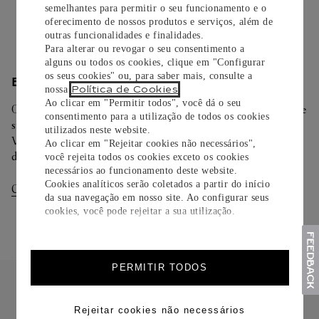
semelhantes para permitir o seu funcionamento e o
Saiba mais
oferecimento de nossos produtos e serviços, além de
outras funcionalidades e finalidades.
Para alterar ou revogar o seu consentimento a
alguns ou todos os cookies, clique em "Configurar
os seus cookies" ou, para saber mais, consulte a
ENTREGA/DEVOLUÇÃO
Política de Cookies
nossa
.
Ao clicar em "Permitir todos", você dá o seu
Oferecemos diferentes opções de entrega. Selecione o envio de
consentimento para a utilização de todos os cookies
sua preferência na finalização de seu pedido.
utilizados neste website.
Você pode trocar ou devolver sua criação Cartier em até 30
Ao clicar em "Rejeitar cookies não necessários",
dias.
você rejeita todos os cookies exceto os cookies
necessários ao funcionamento deste website.
Cookies analíticos serão coletados a partir do início
Consultar Entregas
Consultar Devoluções
da sua navegação em nosso site. Ao configurar seus
cookies, você pode rejeitar a sua utilização.
PERMITIR TODOS
Rejeitar cookies não necessários