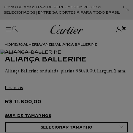
ENVIO DE AMOSTRAS DE PERFUMES EM PEDIDOS
Abr
SELECIONADOS | ENTREGA CORTESIA PARA TODO BRASIL
JOALHERIA
ANÉIS
ALIANÇA BALLERINE
ALIANÇA BALLERINE
Aliança Ballerine ondulada, platina 950/1000. Largura 2 mm.
Em cada uma de suas criações, a Cartier busca sempre
Leia mais
valorizar a harmonia da peça. É por isso que o peso em
quilates e a quantidade de pedras podem apresentar ligeiras
R$
11
.
800
,
00
variações de uma criação a outra. Caso necessite de
informações adicionais sobre as nossas criações, não hesite em
consultar as nossas equipes de venda.
GUIA DE TAMANHOS