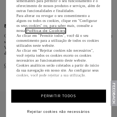
Saiba mais
semelhantes para permitir o seu funcionamento e o
oferecimento de nossos produtos e serviços, além de
outras funcionalidades e finalidades.
Para alterar ou revogar o seu consentimento a
alguns ou todos os cookies, clique em "Configurar
ENTREGA/DEVOLUÇÃO
os seus cookies" ou, para saber mais, consulte a
Política de Cookies
nossa
.
Oferecemos diferentes opções de entrega. Selecione o envio de
Ao clicar em "Permitir todos", você dá o seu
consentimento para a utilização de todos os cookies
sua preferência na finalização de seu pedido.
utilizados neste website.
Você pode trocar ou devolver sua criação Cartier em até 30
Ao clicar em "Rejeitar cookies não necessários",
dias.
você rejeita todos os cookies exceto os cookies
necessários ao funcionamento deste website.
Consultar Entregas
Consultar Devoluções
Cookies analíticos serão coletados a partir do início
da sua navegação em nosso site. Ao configurar seus
cookies, você pode rejeitar a sua utilização.
PERMITIR TODOS
Rejeitar cookies não necessários