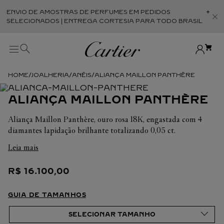
ENVIO DE AMOSTRAS DE PERFUMES EM PEDIDOS
Abr
SELECIONADOS | ENTREGA CORTESIA PARA TODO BRASIL
JOALHERIA
ANÉIS
ALIANÇA MAILLON PANTHÈRE
ALIANÇA MAILLON PANTHÈRE
Aliança Maillon Panthère, ouro rosa 18K, engastada com 4
diamantes lapidação brilhante totalizando 0,05 ct.
Leia mais
Em cada uma de suas criações, a Cartier busca sempre
valorizar a harmonia da peça. É por isso que o peso em
R$
16
.
100
,
00
quilates e a quantidade de pedras podem apresentar ligeiras
variações de uma criação a outra. Caso necessite de
informações adicionais sobre as nossas criações, não hesite em
GUIA DE TAMANHOS
consultar as nossas equipes de venda.