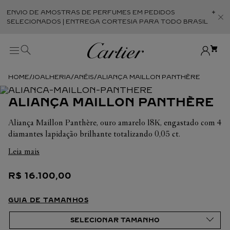
ENVIO DE AMOSTRAS DE PERFUMES EM PEDIDOS
Abr
SELECIONADOS | ENTREGA CORTESIA PARA TODO BRASIL
JOALHERIA
ANÉIS
ALIANÇA MAILLON PANTHÈRE
ALIANÇA MAILLON PANTHÈRE
Aliança Maillon Panthère, ouro amarelo 18K, engastado com 4
diamantes lapidação brilhante totalizando 0,05 ct.
Leia mais
Em cada uma de suas criações, a Cartier busca sempre
valorizar a harmonia da peça. É por isso que o peso em
R$
16
.
100
,
00
quilates e a quantidade de pedras podem apresentar ligeiras
variações de uma criação a outra. Caso necessite de
informações adicionais sobre as nossas criações, não hesite em
GUIA DE TAMANHOS
consultar as nossas equipes de venda.