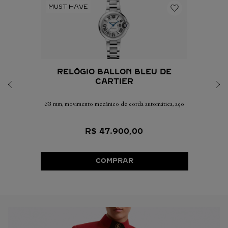
RELÓGIO BALLON BLEU DE
CARTIER
33 mm, movimento mecânico de corda automática, aço
R$
47
.
900
,
00
COMPRAR