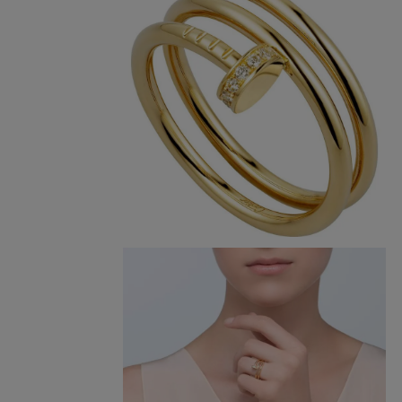
DIAMA
TRINITY
LE VOYAGE RECOMMENCÉ
PEDRA
TODOS OS DESIGNS CARTIER
NATURE SAUVAGE
TODAS 
TODAS AS ÚLTIMAS 
PERMA
COLEÇÕES
ÓC
S
SELEÇÃO DE R
P