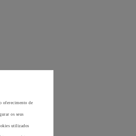
 o oferecimento de
gurar os seus
okies utilizados