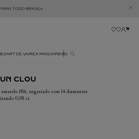
 PARA TODO BRASIL
Abrir/Fechar conteúdo
Abrir conteúdo
MES
ART DE VIVRE
A MAISON
NEWS
R
E NOIVADO
FAIRE E 
CULTURA E 
EVENTOS
O
COMPROMISSOS
 UN CLOU
CALENDÁRIO
NOS HOLOFOTES
’ART
CARTIER PHILANTHROPY
o amarelo 18K, engastado com 14 diamantes
AIRE
TUDO EM CULTURA E 
izando 0,08 ct.
[SUR]NATUREL EM SHANGHAI
COMPROMISSOS
S CARTIER
ções, a Cartier busca sempre valorizar a
OS
S
E ARTESÃO
isso que o peso em quilates e a quantidade de
L
GNOIRE
PASTAS
MUST DE
GRAIN DE CAFÉ
EXECUTIVAS
ligeiras variações de uma criação a outra. Caso
CARTIER
DE CANETA
BALLON DE
HÈRE DE
adicionais sobre as nossas criações, não hesite
CARTIER
RTIER