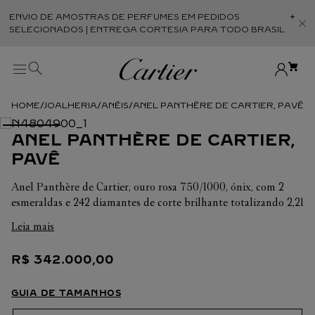
ENVIO DE AMOSTRAS DE PERFUMES EM PEDIDOS
Abr
SELECIONADOS | ENTREGA CORTESIA PARA TODO BRASIL
JOALHERIA
ANÉIS
ANEL PANTHÈRE DE CARTIER, PAVÊ
ANEL PANTHÈRE DE CARTIER,
PAVÊ
Anel Panthère de Cartier, ouro rosa 750/1000, ónix, com 2
esmeraldas e 242 diamantes de corte brilhante totalizando 2,21
quilates (para tamanho 52).
Leia mais
R$
342
.
000
,
00
GUIA DE TAMANHOS