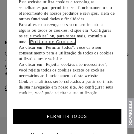
opção de adicionar um cartão personalizado.
Este website utiliza cookies e tecnologias
semelhantes para permitir o seu funcionamento e o
oferecimento de nossos produtos e serviços, além de
Saiba mais
outras funcionalidades e finalidades.
Para alterar ou revogar o seu consentimento a
alguns ou todos os cookies, clique em "Configurar
os seus cookies" ou, para saber mais, consulte a
Política de Cookies
nossa
.
ENTREGA/DEVOLUÇÃO
Ao clicar em "Permitir todos", você dá o seu
consentimento para a utilização de todos os cookies
Oferecemos diferentes opções de entrega. Selecione o envio de
utilizados neste website.
sua preferência na finalização de seu pedido.
Ao clicar em "Rejeitar cookies não necessários",
Você pode trocar ou devolver sua criação Cartier em até 30
você rejeita todos os cookies exceto os cookies
dias.
necessários ao funcionamento deste website.
Cookies analíticos serão coletados a partir do início
Consultar Entregas
Consultar Devoluções
da sua navegação em nosso site. Ao configurar seus
cookies, você pode rejeitar a sua utilização.
PERMITIR TODOS