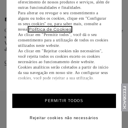
oferecimento de nossos produtos e serviços, além de
outras funcionalidades e finalidades.
Para alterar ou revogar o seu consentimento a
alguns ou todos os cookies, clique em "Configurar
ENTREGA/DEVOLUÇÃO
os seus cookies" ou, para saber mais, consulte a
Política de Cookies
nossa
.
Oferecemos diferentes opções de entrega. Selecione o envio de
Ao clicar em "Permitir todos", você dá o seu
sua preferência na finalização de seu pedido.
consentimento para a utilização de todos os cookies
Você pode trocar ou devolver sua criação Cartier em até 30
utilizados neste website.
dias.
Ao clicar em "Rejeitar cookies não necessários",
você rejeita todos os cookies exceto os cookies
necessários ao funcionamento deste website.
Consultar Entregas
Consultar Devoluções
Cookies analíticos serão coletados a partir do início
da sua navegação em nosso site. Ao configurar seus
cookies, você pode rejeitar a sua utilização.
PERMITIR TODOS
Rejeitar cookies não necessários
FRETE CORTESIA