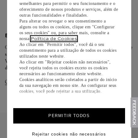
semelhantes para permitir o seu funcionamento e o
Saiba mais
oferecimento de nossos produtos e serviços, além de
outras funcionalidades e finalidades.
Para alterar ou revogar o seu consentimento a
alguns ou todos os cookies, clique em "Configurar
os seus cookies" ou, para saber mais, consulte a
ENTREGA/DEVOLUÇÃO
Política de Cookies
nossa
.
Ao clicar em "Permitir todos", você dá o seu
Oferecemos diferentes opções de entrega. Selecione o envio de
consentimento para a utilização de todos os cookies
sua preferência na finalização de seu pedido.
utilizados neste website.
Você pode trocar ou devolver sua criação Cartier em até 30
Ao clicar em "Rejeitar cookies não necessários",
dias.
você rejeita todos os cookies exceto os cookies
necessários ao funcionamento deste website.
Cookies analíticos serão coletados a partir do início
Consultar Entregas
Consultar Devoluções
da sua navegação em nosso site. Ao configurar seus
cookies, você pode rejeitar a sua utilização.
PERMITIR TODOS
Rejeitar cookies não necessários