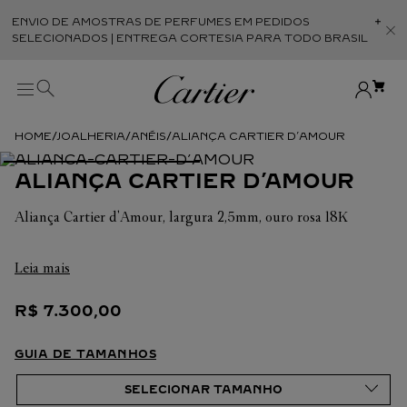
ENVIO DE AMOSTRAS DE PERFUMES EM PEDIDOS
Abr
SELECIONADOS | ENTREGA CORTESIA PARA TODO BRASIL
JOALHERIA
ANÉIS
ALIANÇA CARTIER D’AMOUR
ALIANÇA CARTIER D’AMOUR
Aliança Cartier d'Amour, largura 2,5mm, ouro rosa 18K
Em cada uma de suas criações, a Cartier busca sempre
Leia mais
valorizar a harmonia da peça. É por isso que o peso em
quilates e a quantidade de pedras podem apresentar ligeiras
R$
7
.
300
,
00
variações de uma criação a outra. Caso necessite de
informações adicionais sobre as nossas criações, não hesite em
consultar as nossas equipes de venda.
GUIA DE TAMANHOS