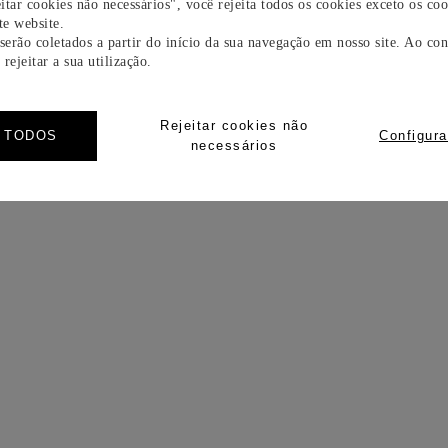
itar cookies não necessários", você rejeita todos os cookies exceto os coo
e website.
 serão coletados a partir do início da sua navegação em nosso site. Ao con
rejeitar a sua utilização.
Rejeitar cookies não
R TODOS
Configura
necessários