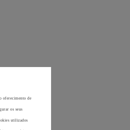
 o oferecimento de
gurar os seus
okies utilizados