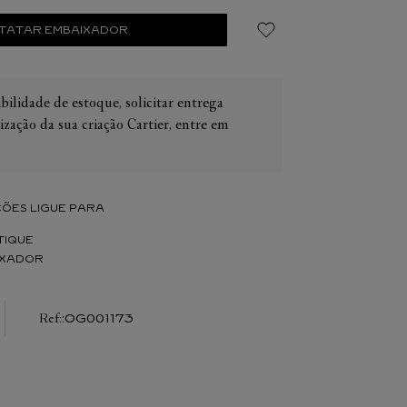
TATAR EMBAIXADOR
bilidade de estoque, solicitar entrega
ização da sua criação Cartier, entre em
IER
OS
CONES CARTIER
ER
ÕES LIGUE PARA
TIQUE
IXADOR
:
OG001173