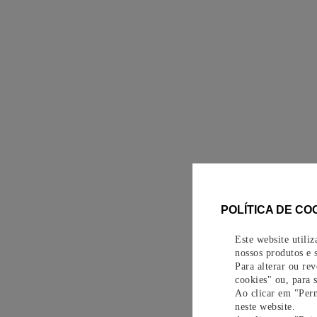
POLÍTICA DE CO
Este website utili
nossos produtos e s
Para alterar ou re
cookies" ou, para 
Ao clicar em "Perm
neste website.