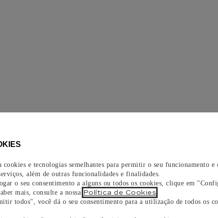
OKIES
za cookies e tecnologias semelhantes para permitir o seu funcionamento e
erviços, além de outras funcionalidades e finalidades.
vogar o seu consentimento a alguns ou todos os cookies, clique em "Confi
Política de Cookies
saber mais, consulte a nossa
.
itir todos", você dá o seu consentimento para a utilização de todos os co