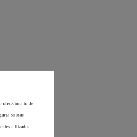
 o oferecimento de
gurar os seus
okies utilizados