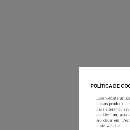
POLÍTICA DE CO
Este website utili
nossos produtos e s
Para alterar ou re
cookies" ou, para 
Ao clicar em "Perm
neste website.