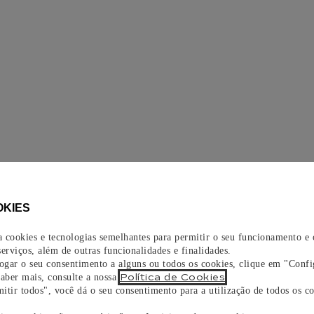
OKIES
za cookies e tecnologias semelhantes para permitir o seu funcionamento e
erviços, além de outras funcionalidades e finalidades.
vogar o seu consentimento a alguns ou todos os cookies, clique em "Confi
Política de Cookies
saber mais, consulte a nossa
.
itir todos", você dá o seu consentimento para a utilização de todos os co