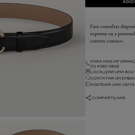
Ver todos os perfumes
ADIC
CARTIER PHILANTHROPY
NTES
Ver todas as coleções
Veja todas as coleções
Ver todos escrita e papelaria
COMPROMISSO COM AS 
S COLORIDAS
PESSOAS
AS COLEÇÕES 
Para consultar disponi
NENTES
INSPIRE-SE
INSPIRE-SE
expressa ou a personal
INSPIRE-SE
INSPIRE-SE
INSPIRE-SE
contato conosco.
ULOS PARA ELE
ÓCULOS PARA ELA
PEQUENOS LUXOS
ÍCONES CART
ELEÇÃO PARA ELE
SELEÇÃO PARA ELA
PRESENTES
PEQUENOS LUX
ELÓGIOS PARA ELA
SELEÇÃO DE RELÓGIOS PARA ELE
NOVIDADES
Í
RESENTES
NOVIDADES
SELEÇÃO DE JÓIAS PARA ELE
ÍCONES CARTI
PRESENTES
NOVIDADES
PEQUENOS LUXOS
ÍCONES CARTIER
PARA MAIS INFORMAÇ
(11) 4380 0828
LOCALIZAR UMA BOU
CONTATAR UM EMBA
AGENDAR UMA VISITA
COMPARTILHAR