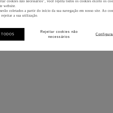
itar cookies não necessários", você rejeita todos os cookies exceto os coo
e website.
 serão coletados a partir do início da sua navegação em nosso site. Ao con
rejeitar a sua utilização.
Rejeitar cookies não
R TODOS
Configura
necessários