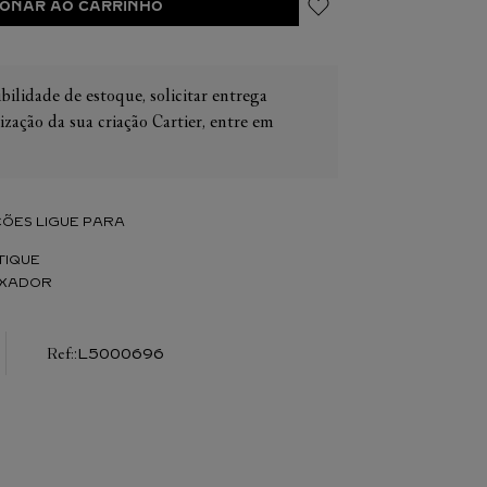
IONAR AO CARRINHO
bilidade de estoque, solicitar entrega
ização da sua criação Cartier, entre em
IER
OS
CONES CARTIER
ER
ÕES LIGUE PARA
TIQUE
IXADOR
:
L5000696