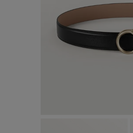
DIAMA
TRINITY
LE VOYAGE RECOMMENCÉ
PEDRA
TODOS OS DESIGNS CARTIER
NATURE SAUVAGE
TODAS 
TODAS AS ÚLTIMAS 
PERMA
COLEÇÕES
ÓC
S
SELEÇÃO DE R
P