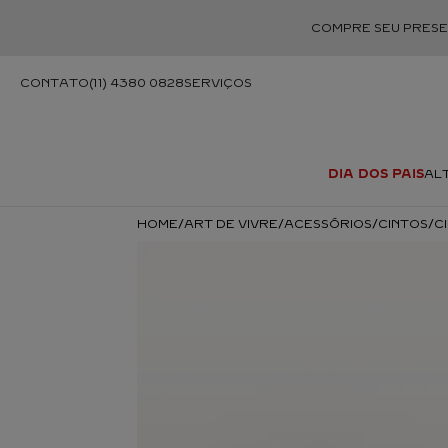
COMPRE SEU PRESEN
CONTATO
(11) 4380 0828
SERVIÇOS
DIA DOS PAIS
AL
TODAS A
A CULTURA DO 
HISTÓRIAS
A HISTÓRIA
ART DE VIVRE
ACESSÓRIOS
CINTOS
C
DESIGN
NEWS
TESOURO VIVO
ÚLTIMAS COLEÇÕES
COLE
SANTOS
FESTAS CARTIE
PER
BALLON BLEU
MAGNITUDE
SAVOIR-FAIRE
TUTTI 
PANTHÈRE
[SUR]NATUREL
A MAISON
RE
TANK
LOVE
PANTH
TANK
SIXIÈME SENS
BOLSAS DE
LA PANTHÈR
JUSTE U
MÃO
FAUNA
LOVE
SANTO
INDOMPTABLES DE CARTIER
INSTRUME
CART
ESCR
GEOME
JUSTE UN CLOU
BEAUTÉS DU MONDE