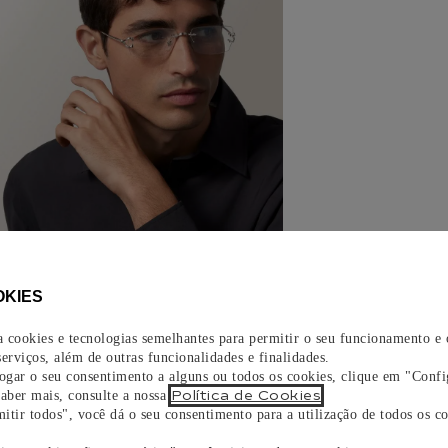
OKIES
za cookies e tecnologias semelhantes para permitir o seu funcionamento e
erviços, além de outras funcionalidades e finalidades.
vogar o seu consentimento a alguns ou todos os cookies, clique em "Confi
Política de Cookies
saber mais, consulte a nossa
.
itir todos", você dá o seu consentimento para a utilização de todos os co