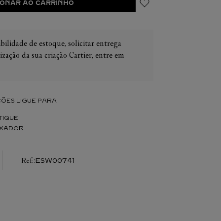
IONAR AO CARRINHO
bilidade de estoque, solicitar entrega
ização da sua criação Cartier, entre em
IER
OS
CONES CARTIER
ER
ÕES LIGUE PARA
TIQUE
IXADOR
:
ESW00741