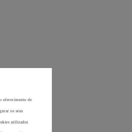
 o oferecimento de
gurar os seus
okies utilizados