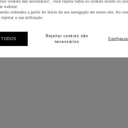
itar cookies não necessários", você rejeita todos os cookies exceto os coo
e website.
 serão coletados a partir do início da sua navegação em nosso site. Ao con
rejeitar a sua utilização.
Rejeitar cookies não
R TODOS
Configura
necessários