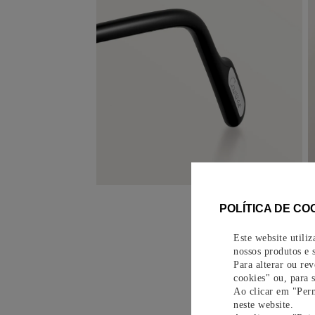
POLÍTICA DE CO
Este website utili
nossos produtos e s
Para alterar ou re
cookies" ou, para 
Ao clicar em "Perm
neste website.