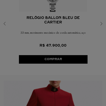
RELÓGIO BALLON BLEU DE
CARTIER
33 mm, movimento mecânico de corda automática, aço
R$
47
.
900
,
00
COMPRAR