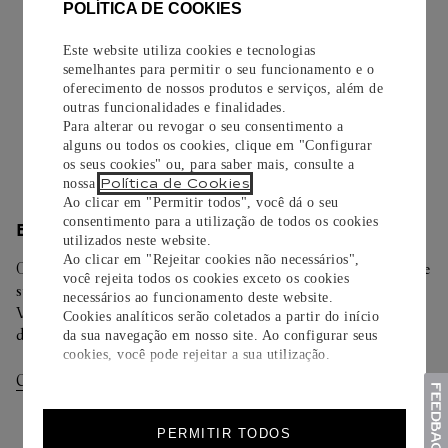
EMBALAGEM PARA PRESENTE
POLÍTICA DE COOKIES
Todos os pedidos de nossa e-Boutique Cartier são
Este website utiliza cookies e tecnologias
cuidadosamente embrulhados para presente e oferecem a
semelhantes para permitir o seu funcionamento e o
oferecimento de nossos produtos e serviços, além de
opção de adicionar um cartão personalizado.
outras funcionalidades e finalidades.
Para alterar ou revogar o seu consentimento a
Saiba mais
alguns ou todos os cookies, clique em "Configurar
os seus cookies" ou, para saber mais, consulte a
Política de Cookies
nossa
.
Ao clicar em "Permitir todos", você dá o seu
consentimento para a utilização de todos os cookies
ENTREGA/DEVOLUÇÃO
utilizados neste website.
Ao clicar em "Rejeitar cookies não necessários",
Oferecemos diferentes opções de entrega. Selecione o envio de
você rejeita todos os cookies exceto os cookies
sua preferência na finalização de seu pedido.
necessários ao funcionamento deste website.
Você pode trocar ou devolver sua criação Cartier em até 30
Cookies analíticos serão coletados a partir do início
dias.
da sua navegação em nosso site. Ao configurar seus
cookies, você pode rejeitar a sua utilização.
Consultar Entregas
Consultar Devoluções
PERMITIR TODOS