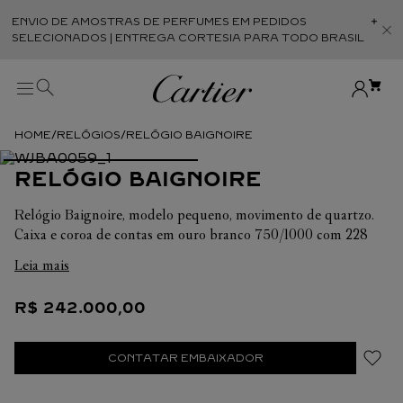
ENVIO DE AMOSTRAS DE PERFUMES EM PEDIDOS
Abr
SELECIONADOS | ENTREGA CORTESIA PARA TODO BRASIL
RELÓGIOS
RELÓGIO BAIGNOIRE
RELÓGIO BAIGNOIRE
Relógio Baignoire, modelo pequeno, movimento de quartzo.
Caixa e coroa de contas em ouro branco 750/1000 com 228
diamantes de corte brilhante totalizando 2,33 quilates.
Leia mais
Mostrador prateado, ponteiros em aço azulado em forma de
espada, cristal de safira. Duas pulseiras em pele de bezerro
R$
242
.
000
,
00
escovada com efeito acetinado, azul-marinho e bordeaux,
fivela em ouro branco 750/1000 banhado a ródio. Dimensões:
32 mm X 26 mm. Espessura: 8 mm. Resistente à água até 3
CONTATAR EMBAIXADOR
bar (aprox. 30 metros).