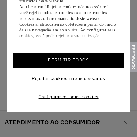
utilizados neste website.
Ao clicar em "Rejeitar cookies não necessários",
você rejeita todos os cookies exceto os cookies
LOVE
JUSTE UN CLOU
TRINITY
PANTHÈRE DE 
necessários ao funcionamento deste website.
CARTIER
Cookies analíticos serão coletados a partir do início
da sua navegação em nosso site. Ao configurar seus
cookies, você pode rejeitar a sua utilização.
INSCREVA-SE EM
PERMITIR TODOS
NOSSA
NEWSLETTER
Rejeitar cookies não necessários
Email (campo obrigatório)
ENVIAR
Configurar os seus cookies
ATENDIMENTO AO CONSUMIDOR