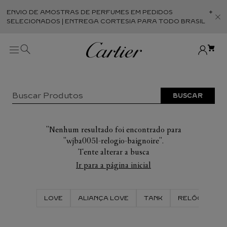
ENVIO DE AMOSTRAS DE PERFUMES EM PEDIDOS
Abr
SELECIONADOS | ENTREGA CORTESIA PARA TODO BRASIL
Buscar Produtos
TERMOS MAIS BUSCADOS
1
º
ALIANÇA
wjba0051-relogio-baignoire
2
º
PULSEIRA
Ir para a página inicial
3
º
ANEL
4
º
RELOGIO
LOVE
ALIANÇA LOVE
TANK
RELÓGIO TAN
5
º
OCULOS