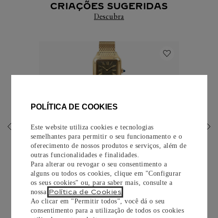
CRIAÇÕES SUGERIDAS
Descubra
6
º
TANK
7
º
SANTOS
8
º
PANTHERE
9
º
SOLITÁRIO
POLÍTICA DE COOKIES
RELÓGIO SANTOS-DUMONT
10
º
COLAR
Este website utiliza cookies e tecnologias
semelhantes para permitir o seu funcionamento e o
Modelo grande, movimento de corda manual, ouro
oferecimento de nossos produtos e serviços, além de
amarelo, pulseira em metal intercambiável
outras funcionalidades e finalidades.
Para alterar ou revogar o seu consentimento a
R$
354
.
000
,
00
alguns ou todos os cookies, clique em "Configurar
os seus cookies" ou, para saber mais, consulte a
Política de Cookies
nossa
.
COMPRAR
Ao clicar em "Permitir todos", você dá o seu
consentimento para a utilização de todos os cookies