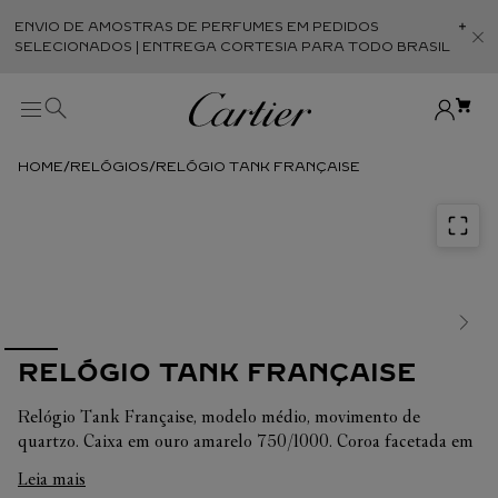
ENVIO DE AMOSTRAS DE PERFUMES EM PEDIDOS
Abr
SELECIONADOS | ENTREGA CORTESIA PARA TODO BRASIL
RELÓGIOS
RELÓGIO TANK FRANÇAISE
RELÓGIO TANK FRANÇAISE
Relógio Tank Française, modelo médio, movimento de
quartzo. Caixa em ouro amarelo 750/1000. Coroa facetada em
ouro amarelo 750/1000 decorada com um cabochão de safira.
Leia mais
Mostrador guilloché dourado, ponteiros em aço azulado em