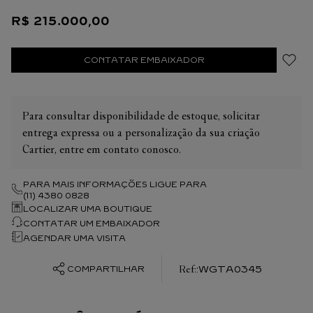
forma de espada, cristal de safira. Pulseira em ouro amarelo
R$
215
.
000
,
00
750/1000. Dimensões: 32 mm X 27 mm, espessura: 7,1 mm,
resistente à água até 3 bar (aprox. 30 metros).
CONTATAR EMBAIXADOR
Para consultar disponibilidade de estoque, solicitar
entrega expressa ou a personalização da sua criação
Cartier, entre em contato conosco.
PARA MAIS INFORMAÇÕES LIGUE PARA
(11) 4380 0828
LOCALIZAR UMA BOUTIQUE
CONTATAR UM EMBAIXADOR
AGENDAR UMA VISITA
:
WGTA0345
COMPARTILHAR