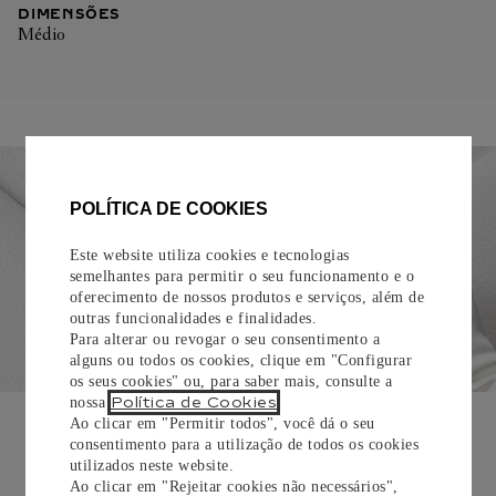
DIMENSÕES
Médio
POLÍTICA DE COOKIES
Este website utiliza cookies e tecnologias
semelhantes para permitir o seu funcionamento e o
oferecimento de nossos produtos e serviços, além de
outras funcionalidades e finalidades.
Para alterar ou revogar o seu consentimento a
alguns ou todos os cookies, clique em "Configurar
os seus cookies" ou, para saber mais, consulte a
Política de Cookies
nossa
.
EMBALAGEM PARA PRESENTE
Ao clicar em "Permitir todos", você dá o seu
consentimento para a utilização de todos os cookies
Todos os pedidos de nossa e-Boutique Cartier são
utilizados neste website.
cuidadosamente embrulhados para presente e oferecem a
Ao clicar em "Rejeitar cookies não necessários",