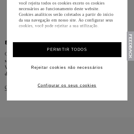
opção de adicionar um cartão personalizado.
você rejeita todos os cookies exceto os cookies
necessários ao funcionamento deste website.
Saiba mais
Cookies analíticos serão coletados a partir do início
da sua navegação em nosso site. Ao configurar seus
cookies, você pode rejeitar a sua utilização.
ENTREGA/DEVOLUÇÃO
PERMITIR TODOS
Oferecemos diferentes opções de entrega. Selecione o envio de
sua preferência na finalização de seu pedido.
Você pode trocar ou devolver sua criação Cartier em até 30
Rejeitar cookies não necessários
dias.
Configurar os seus cookies
Consultar Entregas
Consultar Devoluções