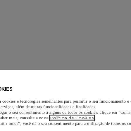
OKIES
za cookies e tecnologias semelhantes para permitir o seu funcionamento e
erviços, além de outras funcionalidades e finalidades.
vogar o seu consentimento a alguns ou todos os cookies, clique em "Confi
Política de Cookies
saber mais, consulte a nossa
.
itir todos", você dá o seu consentimento para a utilização de todos os co