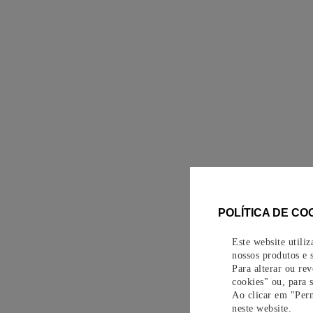
POLÍTICA DE CO
Este website utili
nossos produtos e s
Para alterar ou re
cookies" ou, para 
Ao clicar em "Perm
neste website.