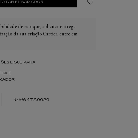
TATAR EMBAIXADOR
bilidade de estoque, solicitar entrega
ização da sua criação Cartier, entre em
IER
OS
CONES CARTIER
ER
ÕES LIGUE PARA
TIQUE
IXADOR
:
W4TA0029