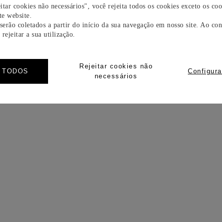
itar cookies não necessários", você rejeita todos os cookies exceto os coo
e website.
 serão coletados a partir do início da sua navegação em nosso site. Ao con
rejeitar a sua utilização.
Rejeitar cookies não
R TODOS
Configura
necessários