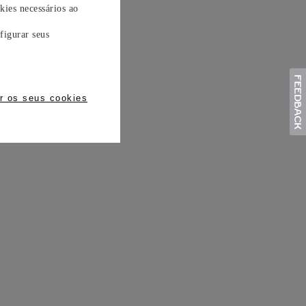
kies necessários ao
figurar seus
r os seus cookies