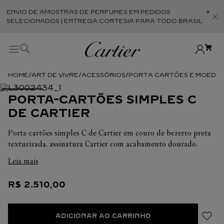
ENVIO DE AMOSTRAS DE PERFUMES EM PEDIDOS
Abr
SELECIONADOS | ENTREGA CORTESIA PARA TODO BRASIL
ART DE VIVRE
ACESSÓRIOS
PORTA CARTÕES E MOEDA
PORTA-CARTÕES SIMPLES C
DE CARTIER
Porta-cartões simples C de Cartier em couro de bezerro preta
texturizada, assinatura Cartier com acabamento dourado.
Interior: couro de cordeiro preta, um compartimento central
Leia mais
grande interior e três compartimentos para cartões na parte
de trás, assinatura "Cartier" dourada estampada a quente.
R$
2
.
510
,
00
Dimensões: 100 mm de altura x 80 mm de largura.
ADICIONAR AO CARRINHO