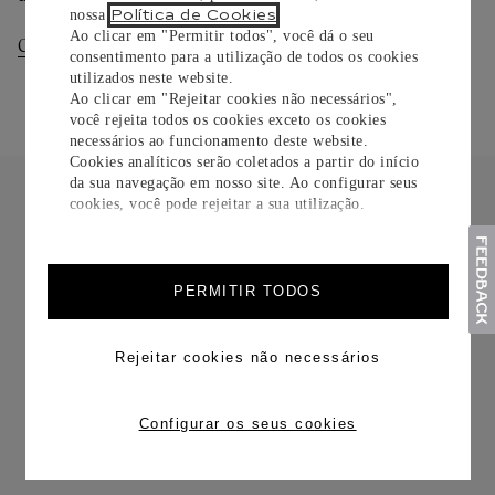
Política de Cookies
nossa
.
Ao clicar em "Permitir todos", você dá o seu
Consultar Entregas
Consultar Devoluções
consentimento para a utilização de todos os cookies
utilizados neste website.
Ao clicar em "Rejeitar cookies não necessários",
você rejeita todos os cookies exceto os cookies
necessários ao funcionamento deste website.
Cookies analíticos serão coletados a partir do início
da sua navegação em nosso site. Ao configurar seus
cookies, você pode rejeitar a sua utilização.
FRETE CORTESIA
PERMITIR TODOS
Rejeitar cookies não necessários
Configurar os seus cookies
TROCAS E DEVOLUÇÕES