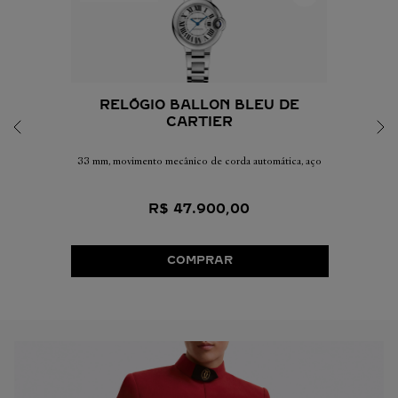
RELÓGIO BALLON BLEU DE
CARTIER
33 mm, movimento mecânico de corda automática, aço
R$
47
.
900
,
00
COMPRAR