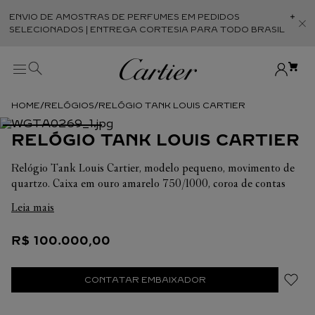
ENVIO DE AMOSTRAS DE PERFUMES EM PEDIDOS
Abr
SELECIONADOS | ENTREGA CORTESIA PARA TODO BRASIL
RELÓGIOS
RELÓGIO TANK LOUIS CARTIER
RELÓGIO TANK LOUIS CARTIER
Relógio Tank Louis Cartier, modelo pequeno, movimento de
quartzo. Caixa em ouro amarelo 750/1000, coroa de contas
com um diamante, mostrador em laca preta com 151 diamantes
Leia mais
de corte brilhante totalizando 0,71 quilates, ponteiros em aço
com acabamento dourado em forma de espada, cristal mineral,
R$
100
.
000
,
00
pulseira em pele de crocodilo preta brilhante, fivela em ouro
amarelo 750/1000. Dimensões da caixa: 29,5 mm X 22 mm,
espessura: 6,35 mm. Resistente à água até 3 bar (aprox. 30
CONTATAR EMBAIXADOR
metros).