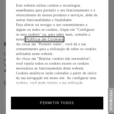
cuidadosamente embrulhados para presente e oferecem a
Este website utiliza cookies e tecnologias
opção de adicionar um cartão personalizado.
semelhantes para permitir o seu funcionamento e o
oferecimento de nossos produtos e serviços, além de
Saiba mais
outras funcionalidades e finalidades.
Para alterar ou revogar o seu consentimento a
alguns ou todos os cookies, clique em "Configurar
os seus cookies" ou, para saber mais, consulte a
Política de Cookies
nossa
.
ENTREGA/DEVOLUÇÃO
Ao clicar em "Permitir todos", você dá o seu
consentimento para a utilização de todos os cookies
Oferecemos diferentes opções de entrega. Selecione o envio de
utilizados neste website.
Ao clicar em "Rejeitar cookies não necessários",
sua preferência na finalização de seu pedido.
você rejeita todos os cookies exceto os cookies
Você pode trocar ou devolver sua criação Cartier em até 30
necessários ao funcionamento deste website.
dias.
Cookies analíticos serão coletados a partir do início
da sua navegação em nosso site. Ao configurar seus
Consultar Entregas
Consultar Devoluções
cookies, você pode rejeitar a sua utilização.
PERMITIR TODOS