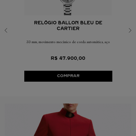
RELÓGIO BALLON BLEU DE
CARTIER
33 mm, movimento mecânico de corda automática, aço
R$
47
.
900
,
00
COMPRAR