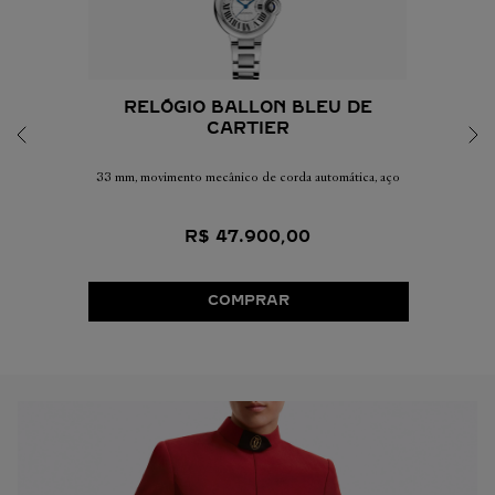
RELÓGIO BALLON BLEU DE
CARTIER
33 mm, movimento mecânico de corda automática, aço
R$
47
.
900
,
00
COMPRAR