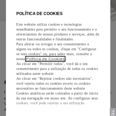
POLÍTICA DE COOKIES
Este website utiliza cookies e tecnologias
EMBALAGEM PARA PRESENTE
semelhantes para permitir o seu funcionamento e o
oferecimento de nossos produtos e serviços, além de
Todos os pedidos de nossa e-Boutique Cartier são
outras funcionalidades e finalidades.
cuidadosamente embrulhados para presente e oferecem a
Para alterar ou revogar o seu consentimento a
opção de adicionar um cartão personalizado.
alguns ou todos os cookies, clique em "Configurar
os seus cookies" ou, para saber mais, consulte a
Saiba mais
Política de Cookies
nossa
.
Ao clicar em "Permitir todos", você dá o seu
consentimento para a utilização de todos os cookies
utilizados neste website.
Ao clicar em "Rejeitar cookies não necessários",
ENTREGA/DEVOLUÇÃO
você rejeita todos os cookies exceto os cookies
necessários ao funcionamento deste website.
Oferecemos diferentes opções de entrega. Selecione o envio de
Cookies analíticos serão coletados a partir do início
sua preferência na finalização de seu pedido.
da sua navegação em nosso site. Ao configurar seus
cookies, você pode rejeitar a sua utilização.
Você pode trocar ou devolver sua criação Cartier em até 30
dias.