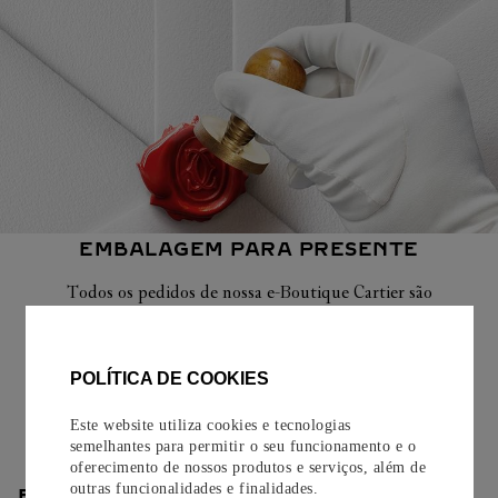
EMBALAGEM PARA PRESENTE
Todos os pedidos de nossa e-Boutique Cartier são
cuidadosamente embrulhados para presente e oferecem a
opção de adicionar um cartão personalizado.
POLÍTICA DE COOKIES
Saiba mais
Este website utiliza cookies e tecnologias
semelhantes para permitir o seu funcionamento e o
oferecimento de nossos produtos e serviços, além de
outras funcionalidades e finalidades.
ENTREGA/DEVOLUÇÃO