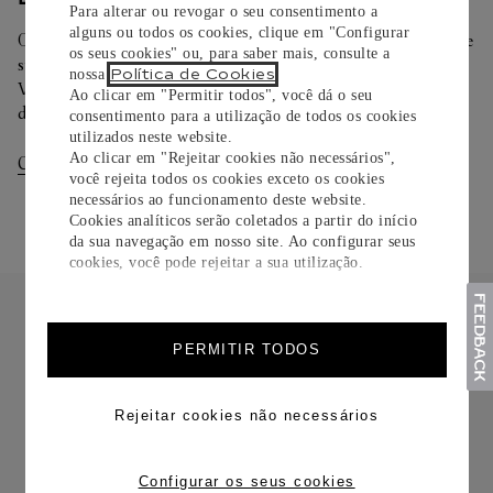
Para alterar ou revogar o seu consentimento a
alguns ou todos os cookies, clique em "Configurar
Oferecemos diferentes opções de entrega. Selecione o envio de
os seus cookies" ou, para saber mais, consulte a
sua preferência na finalização de seu pedido.
Política de Cookies
nossa
.
Você pode trocar ou devolver sua criação Cartier em até 30
Ao clicar em "Permitir todos", você dá o seu
dias.
consentimento para a utilização de todos os cookies
utilizados neste website.
Ao clicar em "Rejeitar cookies não necessários",
Consultar Entregas
Consultar Devoluções
você rejeita todos os cookies exceto os cookies
necessários ao funcionamento deste website.
Cookies analíticos serão coletados a partir do início
da sua navegação em nosso site. Ao configurar seus
cookies, você pode rejeitar a sua utilização.
PERMITIR TODOS
FRETE CORTESIA
Rejeitar cookies não necessários
Configurar os seus cookies