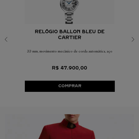
RELÓGIO BALLON BLEU DE
CARTIER
33 mm, movimento mecânico de corda automática, aço
R$
47
.
900
,
00
COMPRAR