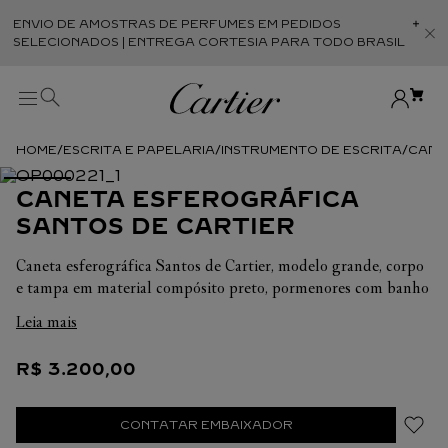
ENVIO DE AMOSTRAS DE PERFUMES EM PEDIDOS
Abr
SELECIONADOS | ENTREGA CORTESIA PARA TODO BRASIL
ESCRITA E PAPELARIA
INSTRUMENTO DE ESCRITA
CANE
CANETA ESFEROGRÁFICA
SANTOS DE CARTIER
Caneta esferográfica Santos de Cartier, modelo grande, corpo
e tampa em material compósito preto, pormenores com banho
de paládio e parafuso com acabamento dourado. Dimensões:
Leia mais
140,5 x 12,9 mm.Equipada com uma recarga de tinta azul para
caneta esferográfica média.A Cartier oferece a possibilidade de
R$
3
.
200
,
00
personalizar o seu instrumento de escrita.
CONTATAR EMBAIXADOR