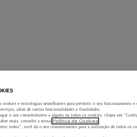
OKIES
za cookies e tecnologias semelhantes para permitir o seu funcionamento e
erviços, além de outras funcionalidades e finalidades.
vogar o seu consentimento a alguns ou todos os cookies, clique em "Confi
Política de Cookies
saber mais, consulte a nossa
.
itir todos", você dá o seu consentimento para a utilização de todos os co