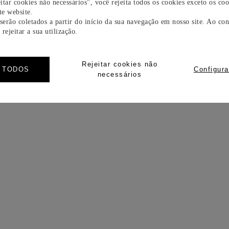
itar cookies não necessários", você rejeita todos os cookies exceto os coo
e website.
 serão coletados a partir do início da sua navegação em nosso site. Ao con
rejeitar a sua utilização.
Rejeitar cookies não
R TODOS
Configura
necessários