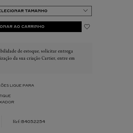
quipes de venda.
IONAR AO CARRINHO
IER
OS
bilidade de estoque, solicitar entrega
CONES CARTIER
ER
ização da sua criação Cartier, entre em
ÕES LIGUE PARA
TIQUE
IXADOR
:
B4052254