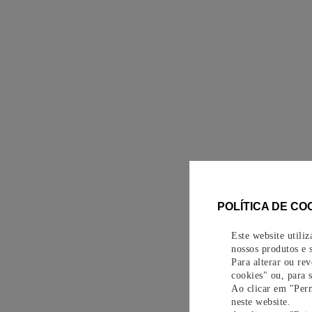
POLÍTICA DE CO
Este website utili
nossos produtos e s
Para alterar ou re
cookies" ou, para 
Ao clicar em "Perm
neste website.