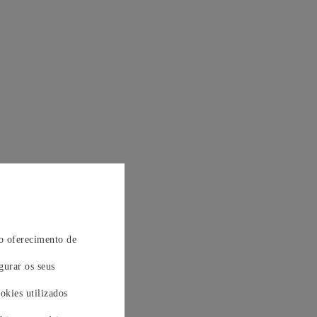
 o oferecimento de
gurar os seus
okies utilizados