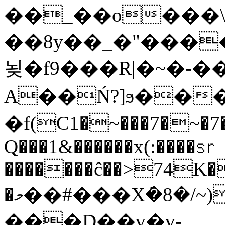
��_��o���
��8y��_�"���
뇢 �f9���R|�~�-
A��Ń?]ϧ��
�f(C1�~���7�~�7�
Q���1&������x(:����㏛
�������ĉ��>74K
�މ��#���Xܿ�8�/~)�}q����ĉ9ެ��o�����ϟ$n��>B'�����ʝ�_���q�Zf�ǡ8��|y\Y��y����z���!O��2�U�b���7�/
���D��v�v-