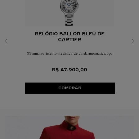
RELÓGIO BALLON BLEU DE
CARTIER
33 mm, movimento mecânico de corda automática, aço
R$
47
.
900
,
00
COMPRAR