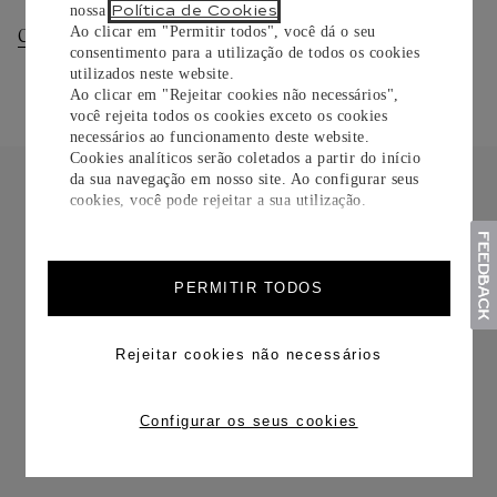
Política de Cookies
nossa
.
Ao clicar em "Permitir todos", você dá o seu
Consultar Entregas
Consultar Devoluções
consentimento para a utilização de todos os cookies
utilizados neste website.
Ao clicar em "Rejeitar cookies não necessários",
você rejeita todos os cookies exceto os cookies
necessários ao funcionamento deste website.
Cookies analíticos serão coletados a partir do início
da sua navegação em nosso site. Ao configurar seus
cookies, você pode rejeitar a sua utilização.
FRETE CORTESIA
PERMITIR TODOS
Rejeitar cookies não necessários
Configurar os seus cookies
TROCAS E DEVOLUÇÕES