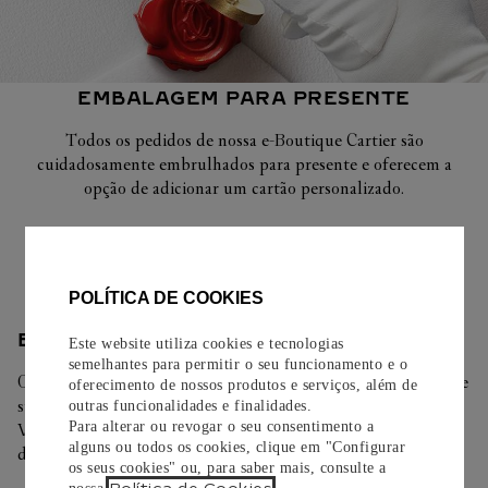
EMBALAGEM PARA PRESENTE
Todos os pedidos de nossa e-Boutique Cartier são
cuidadosamente embrulhados para presente e oferecem a
opção de adicionar um cartão personalizado.
Saiba mais
POLÍTICA DE COOKIES
ENTREGA/DEVOLUÇÃO
Este website utiliza cookies e tecnologias
semelhantes para permitir o seu funcionamento e o
Oferecemos diferentes opções de entrega. Selecione o envio de
oferecimento de nossos produtos e serviços, além de
sua preferência na finalização de seu pedido.
outras funcionalidades e finalidades.
Para alterar ou revogar o seu consentimento a
Você pode trocar ou devolver sua criação Cartier em até 30
alguns ou todos os cookies, clique em "Configurar
dias.
os seus cookies" ou, para saber mais, consulte a