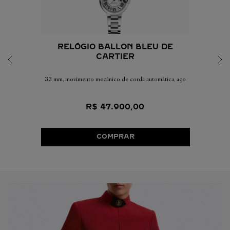
RELÓGIO BALLON BLEU DE
CARTIER
33 mm, movimento mecânico de corda automática, aço
R$
47
.
900
,
00
COMPRAR