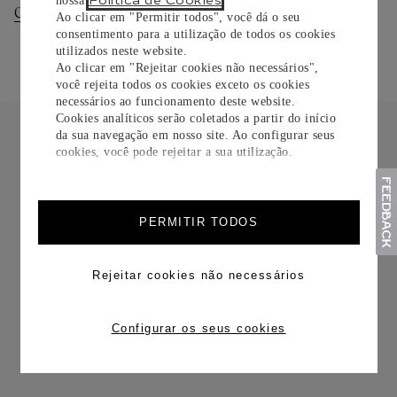
Política de Cookies
nossa
.
Consultar Entregas
Consultar Devoluções
Ao clicar em "Permitir todos", você dá o seu
consentimento para a utilização de todos os cookies
utilizados neste website.
Ao clicar em "Rejeitar cookies não necessários",
você rejeita todos os cookies exceto os cookies
necessários ao funcionamento deste website.
Cookies analíticos serão coletados a partir do início
da sua navegação em nosso site. Ao configurar seus
cookies, você pode rejeitar a sua utilização.
FRETE CORTESIA
PERMITIR TODOS
Rejeitar cookies não necessários
Configurar os seus cookies
TROCAS E DEVOLUÇÕES