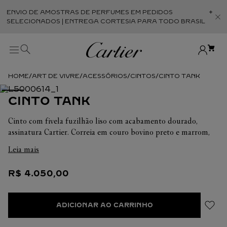
ENVIO DE AMOSTRAS DE PERFUMES EM PEDIDOS
Abr
SELECIONADOS | ENTREGA CORTESIA PARA TODO BRASIL
ART DE VIVRE
ACESSÓRIOS
CINTOS
CINTO TANK
CINTO TANK
Cinto com fivela fuzilhão liso com acabamento dourado,
assinatura Cartier. Correia em couro bovino preto e marrom,
impressão “Cartier” em relevo. Dimensões: largura 35 mm x
Leia mais
comprimento 1.230 mm. Ajustável.
R$
4
.
050
,
00
ADICIONAR AO CARRINHO