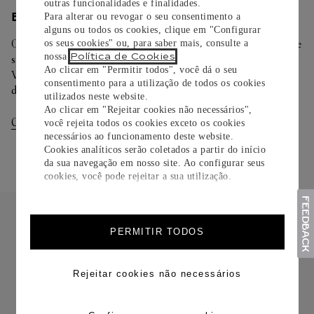
outras funcionalidades e finalidades.
ENTREGA/DEVOLUÇÃO
Para alterar ou revogar o seu consentimento a
alguns ou todos os cookies, clique em "Configurar
Oferecemos diferentes opções de entrega. Selecione o envio de
os seus cookies" ou, para saber mais, consulte a
Política de Cookies
nossa
.
sua preferência na finalização de seu pedido.
Ao clicar em "Permitir todos", você dá o seu
Você pode trocar ou devolver sua criação Cartier em até 30
consentimento para a utilização de todos os cookies
dias.
utilizados neste website.
Ao clicar em "Rejeitar cookies não necessários",
Consultar Entregas
Consultar Devoluções
você rejeita todos os cookies exceto os cookies
necessários ao funcionamento deste website.
Cookies analíticos serão coletados a partir do início
da sua navegação em nosso site. Ao configurar seus
cookies, você pode rejeitar a sua utilização.
PERMITIR TODOS
Rejeitar cookies não necessários
FRETE CORTESIA