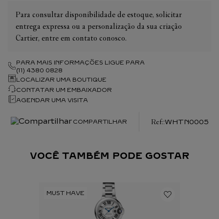
movimento: 37,8 mm x 24 mm, espessura do movimento: 7,9
Para consultar disponibilidade de estoque, solicitar
mm, balanço: 28 800 vibrações/hora, reserva de marcha aprox.
entrega expressa ou a personalização da sua criação
60 horas. Dimensões da caixa: 52,4 mm X 29,8 mm. Espessura:
11,9 mm. Resistente à água até 3 bar (aprox. 30 metros). Esta
Cartier, entre em contato conosco.
criação possui um modelo correspondente na referência
WHTN0011, com pulseiras em couro de bezerro.
PARA MAIS INFORMAÇÕES LIGUE PARA
(11) 4380 0828
LOCALIZAR UMA BOUTIQUE
CONTATAR UM EMBAIXADOR
AGENDAR UMA VISITA
:
WHTN0005
COMPARTILHAR
VOCÊ TAMBÉM PODE GOSTAR