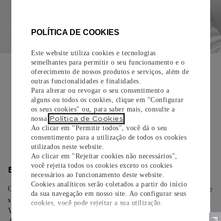
POLÍTICA DE COOKIES
Este website utiliza cookies e tecnologias
EMBALAGEM PARA PRESENTE
semelhantes para permitir o seu funcionamento e o
oferecimento de nossos produtos e serviços, além de
Todos os pedidos de nossa e-Boutique Cartier são
outras funcionalidades e finalidades.
cuidadosamente embrulhados para presente e oferecem a
Para alterar ou revogar o seu consentimento a
alguns ou todos os cookies, clique em "Configurar
opção de adicionar um cartão personalizado.
os seus cookies" ou, para saber mais, consulte a
Política de Cookies
nossa
.
Saiba mais
Ao clicar em "Permitir todos", você dá o seu
consentimento para a utilização de todos os cookies
utilizados neste website.
Ao clicar em "Rejeitar cookies não necessários",
você rejeita todos os cookies exceto os cookies
ENTREGA/DEVOLUÇÃO
necessários ao funcionamento deste website.
Cookies analíticos serão coletados a partir do início
Oferecemos diferentes opções de entrega. Selecione o envio de
da sua navegação em nosso site. Ao configurar seus
sua preferência na finalização de seu pedido.
cookies, você pode rejeitar a sua utilização.
Você pode trocar ou devolver sua criação Cartier em até 30