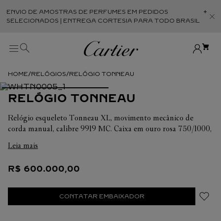
ENVIO DE AMOSTRAS DE PERFUMES EM PEDIDOS
Abr
SELECIONADOS | ENTREGA CORTESIA PARA TODO BRASIL
RELÓGIOS
RELÓGIO TONNEAU
RELÓGIO TONNEAU
Relógio esqueleto Tonneau XL, movimento mecânico de
corda manual, calibre 9919 MC. Caixa em ouro rosa 750/1000,
duas coroas de contas cada uma com um cabochão de safira
Leia mais
azul, ponteiros em aço azulado em forma de espada, fundo de
caixa em cristal de safira, pulseira em pele de crocodilo
R$
600
.
000
,
00
cinzenta escura, fivela dobrável em ouro rosa 750/1000.
Complicação de fuso horário duplo: dois indicadores de horas
e minutos distintos, mostradores formados por pontes
CONTATAR EMBAIXADOR
esqueletizadas. Movimento numerado individualmente
composto por 197 peças, incluindo 35 joias. Dimensões do