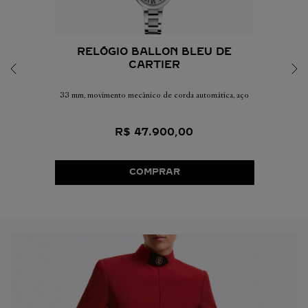
RELÓGIO BALLON BLEU DE
CARTIER
33 mm, movimento mecânico de corda automática, aço
R$
47
.
900
,
00
COMPRAR