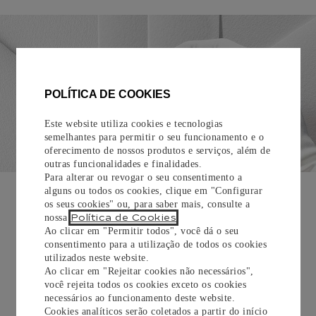
POLÍTICA DE COOKIES
Este website utiliza cookies e tecnologias
semelhantes para permitir o seu funcionamento e o
oferecimento de nossos produtos e serviços, além de
outras funcionalidades e finalidades.
Para alterar ou revogar o seu consentimento a
EMBALAGEM PARA PRESENTE
alguns ou todos os cookies, clique em "Configurar
os seus cookies" ou, para saber mais, consulte a
Todos os pedidos de nossa e-Boutique Cartier são
Política de Cookies
nossa
.
cuidadosamente embrulhados para presente e oferecem a
Ao clicar em "Permitir todos", você dá o seu
opção de adicionar um cartão personalizado.
consentimento para a utilização de todos os cookies
utilizados neste website.
Ao clicar em "Rejeitar cookies não necessários",
Saiba mais
você rejeita todos os cookies exceto os cookies
necessários ao funcionamento deste website.
Cookies analíticos serão coletados a partir do início