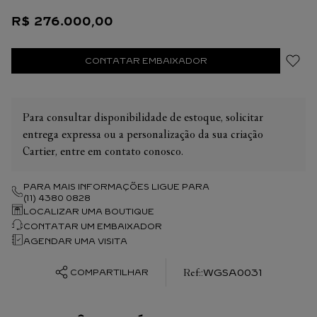
forjado em forma de espada, vidro de safira. Pulseira em ouro
R$
276
.
000
,
00
rosa 18K com sistema de ajuste “SmartLink”. Segunda pulseira
em couro de crocodilo com fivela desdobrável intercambiável
em ouro rosa 18K. As duas pulseiras possuem sistema
CONTATAR EMBAIXADOR
intercambiável “QuickSwitch”. Largura da caixa: 35,1 mm,
espessura: 8,83 mm. Resistente à água até 10 bars (~100
metros).
Para consultar disponibilidade de estoque, solicitar
entrega expressa ou a personalização da sua criação
Cartier, entre em contato conosco.
PARA MAIS INFORMAÇÕES LIGUE PARA
(11) 4380 0828
LOCALIZAR UMA BOUTIQUE
CONTATAR UM EMBAIXADOR
AGENDAR UMA VISITA
:
WGSA0031
COMPARTILHAR