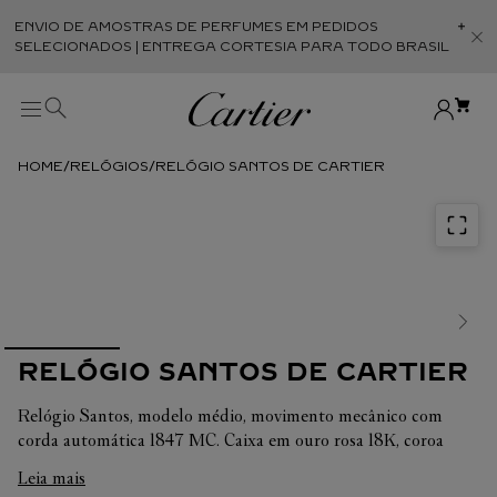
ENVIO DE AMOSTRAS DE PERFUMES EM PEDIDOS
Abr
SELECIONADOS | ENTREGA CORTESIA PARA TODO BRASIL
RELÓGIOS
RELÓGIO SANTOS DE CARTIER
RELÓGIO SANTOS DE CARTIER
Relógio Santos, modelo médio, movimento mecânico com
corda automática 1847 MC. Caixa em ouro rosa 18K, coroa
heptagonal em ouro rosa 18K ornamentada com uma safira
Leia mais
facetada, mostrador opalino prateado, ponteiros em aço