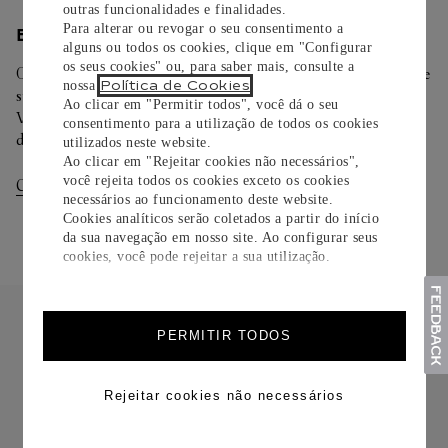
outras funcionalidades e finalidades.
Para alterar ou revogar o seu consentimento a
ENTREGA/DEVOLUÇÃO
alguns ou todos os cookies, clique em "Configurar
os seus cookies" ou, para saber mais, consulte a
Oferecemos diferentes opções de entrega. Selecione o envio de
Política de Cookies
nossa
.
sua preferência na finalização de seu pedido.
Ao clicar em "Permitir todos", você dá o seu
Você pode trocar ou devolver sua criação Cartier em até 30
consentimento para a utilização de todos os cookies
dias.
utilizados neste website.
Ao clicar em "Rejeitar cookies não necessários",
você rejeita todos os cookies exceto os cookies
Consultar Entregas
Consultar Devoluções
necessários ao funcionamento deste website.
Cookies analíticos serão coletados a partir do início
da sua navegação em nosso site. Ao configurar seus
cookies, você pode rejeitar a sua utilização.
PERMITIR TODOS
Rejeitar cookies não necessários
FRETE CORTESIA