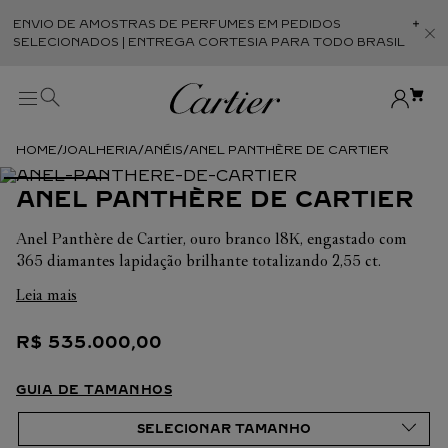
ENVIO DE AMOSTRAS DE PERFUMES EM PEDIDOS
Abr
SELECIONADOS | ENTREGA CORTESIA PARA TODO BRASIL
JOALHERIA
ANÉIS
ANEL PANTHÈRE DE CARTIER
ANEL PANTHÈRE DE CARTIER
Anel Panthère de Cartier, ouro branco 18K, engastado com
365 diamantes lapidação brilhante totalizando 2,55 ct.
Esmeraldas, ônix.
Leia mais
Em cada uma de suas criações, a Cartier busca sempre
R$
535
.
000
,
00
valorizar a harmonia da peça. É por isso que o peso em
quilates e a quantidade de pedras podem apresentar ligeiras
variações de uma criação a outra. Caso necessite de
GUIA DE TAMANHOS
informações adicionais sobre as nossas criações, não hesite em
consultar as nossas equipes de venda.