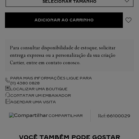
explosão de vida! Um frescor cuja beleza e simplicidade a
Cartier traduz por meio de um novo frasco verde com nuances
de azul e cinza, feito sob medida para esta fragrância elegante.
ADICIONAR AO CARRINHO
Para consultar disponibilidade de estoque, solicitar
entrega expressa ou a personalização da sua criação
Cartier, entre em contato conosco.
PARA MAIS INFORMAÇÕES LIGUE PARA
(11) 4380 0828
LOCALIZAR UMA BOUTIQUE
CONTATAR UM EMBAIXADOR
AGENDAR UMA VISITA
:
66100029
COMPARTILHAR
VOCÊ TAMBÉM PODE GOSTAR