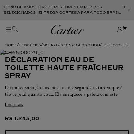
ENVIO DE AMOSTRAS DE PERFUMES EM PEDIDOS
Abr
SELECIONADOS | ENTREGA CORTESIA PARA TODO BRASIL
PERFUMES
SIGNATURES
DECLARATION
DÉCLARATION E
DÉCLARATION EAU DE
TOILETTE HAUTE FRAÎCHEUR
SPRAY
Esta nova variação nos mostra uma segunda natureza que é
tão vegetal quanto vivaz. Ela enriquece a paleta com este
rastro picante e amadeirado, emblemático e elegante,
Leia mais
conhecido pela sua intensidade olfativa. Incutindo uma
vivacidade sem precedentes aos ingredientes originais de
R$
1
.
245
,
00
Déclaration Eau de Toilette, faz desabrochar uma nova
primavera: o cedro se enche de seiva, as especiarias são mais
frescas, as folhas cítricas são mais verdes e mais tenras... uma