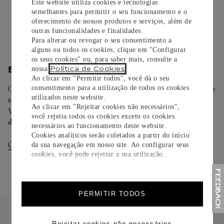
Este website utiliza cookies e tecnologias
semelhantes para permitir o seu funcionamento e o
oferecimento de nossos produtos e serviços, além de
Saiba mais
outras funcionalidades e finalidades.
Para alterar ou revogar o seu consentimento a
alguns ou todos os cookies, clique em "Configurar
os seus cookies" ou, para saber mais, consulte a
Política de Cookies
ENTREGA/DEVOLUÇÃO
nossa
.
Ao clicar em "Permitir todos", você dá o seu
Oferecemos diferentes opções de entrega. Selecione o envio de
consentimento para a utilização de todos os cookies
utilizados neste website.
sua preferência na finalização de seu pedido.
Ao clicar em "Rejeitar cookies não necessários",
Você pode trocar ou devolver sua criação Cartier em até 30
você rejeita todos os cookies exceto os cookies
dias.
necessários ao funcionamento deste website.
Cookies analíticos serão coletados a partir do início
Consultar Entregas
Consultar Devoluções
da sua navegação em nosso site. Ao configurar seus
cookies, você pode rejeitar a sua utilização.
PERMITIR TODOS
Rejeitar cookies não necessários