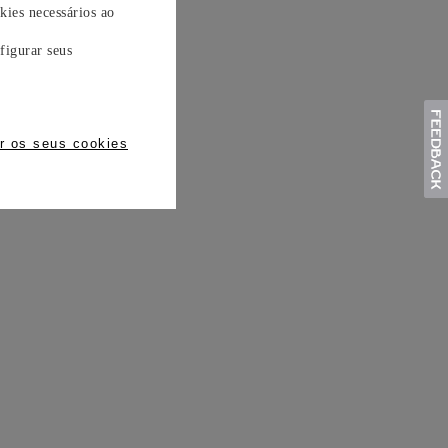
kies necessários ao
figurar seus
r os seus cookies