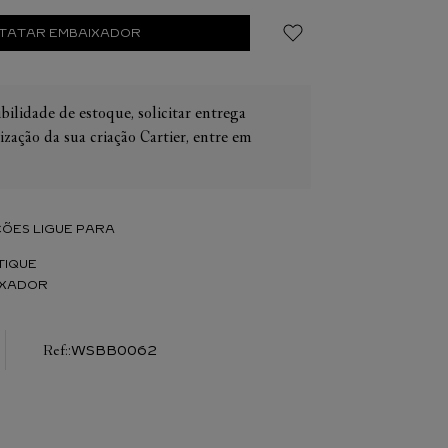
TATAR EMBAIXADOR
bilidade de estoque, solicitar entrega
ização da sua criação Cartier, entre em
IER
OS
CONES CARTIER
ER
ÕES LIGUE PARA
TIQUE
IXADOR
:
WSBB0062