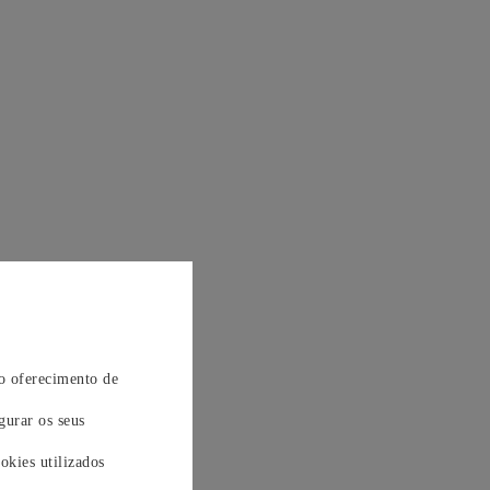
 o oferecimento de
gurar os seus
okies utilizados