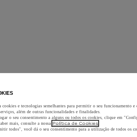
OKIES
za cookies e tecnologias semelhantes para permitir o seu funcionamento e
erviços, além de outras funcionalidades e finalidades.
vogar o seu consentimento a alguns ou todos os cookies, clique em "Confi
Política de Cookies
saber mais, consulte a nossa
.
itir todos", você dá o seu consentimento para a utilização de todos os co