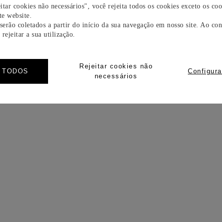
itar cookies não necessários", você rejeita todos os cookies exceto os coo
e website.
 serão coletados a partir do início da sua navegação em nosso site. Ao con
rejeitar a sua utilização.
Rejeitar cookies não
R TODOS
Configura
necessários