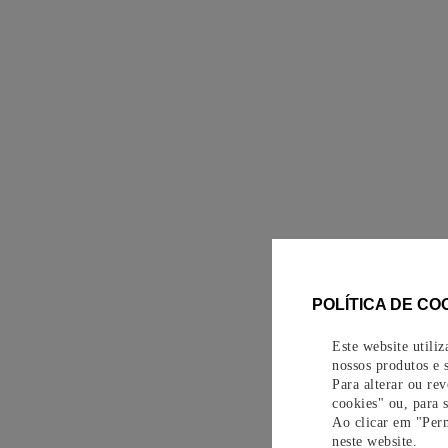
POLÍTICA DE CO
Este website utili
nossos produtos e s
Para alterar ou re
cookies" ou, para 
Ao clicar em "Perm
neste website.