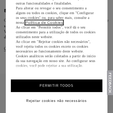
outras funcionalidades e finalidades.
Para alterar ou revogar o seu consentimento a
ENTREGA/DEVOLUÇÃO
alguns ou todos os cookies, clique em "Configurar
os seus cookies" ou, para saber mais, consulte a
Oferecemos diferentes opções de entrega. Selecione o envio de
Política de Cookies
nossa
.
sua preferência na finalização de seu pedido.
Ao clicar em "Permitir todos", você dá o seu
Você pode trocar ou devolver sua criação Cartier em até 30
consentimento para a utilização de todos os cookies
dias.
utilizados neste website.
Ao clicar em "Rejeitar cookies não necessários",
você rejeita todos os cookies exceto os cookies
Consultar Entregas
Consultar Devoluções
necessários ao funcionamento deste website.
Cookies analíticos serão coletados a partir do início
da sua navegação em nosso site. Ao configurar seus
cookies, você pode rejeitar a sua utilização.
PERMITIR TODOS
Rejeitar cookies não necessários
FRETE CORTESIA