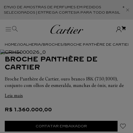
ENVIO DE AMOSTRAS DE PERFUMES EM PEDIDOS
Abr
SELECIONADOS | ENTREGA CORTESIA PARA TODO BRASIL
JOALHERIA
BROCHES
BROCHE PANTHÈRE DE CARTIER
BROCHE PANTHÈRE DE
CARTIER
Broche Panthère de Cartier, ouro branco 18K (750/1000),
conjunto com olhos de esmeralda, manchas de ônix, nariz de
ônix e 604 diamantes de corte brilhante totalizeo 2,88
Leia mais
quilates.
R$
1
.
360
.
000
,
00
CONTATAR EMBAIXADOR